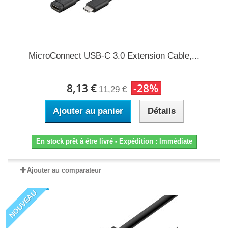
MicroConnect USB-C 3.0 Extension Cable,...
8,13 €
-28%
11,29 €
Ajouter au panier
Détails
En stock prêt à être livré - Expédition : Immédiate
Ajouter au comparateur
NOUVEAU