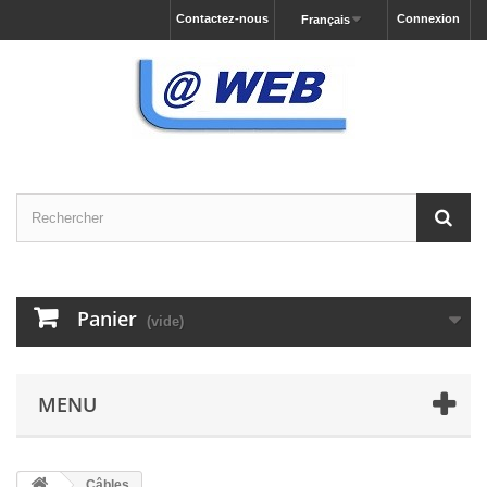
Contactez-nous
Connexion
Français
Panier
(vide)
MENU
Câbles