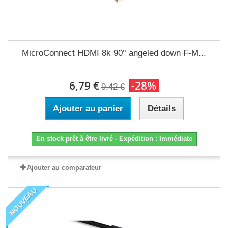
MicroConnect HDMI 8k 90° angeled down F-M...
6,79 €
-28%
9,42 €
Ajouter au panier
Détails
En stock prêt à être livré - Expédition : Immédiate
Ajouter au comparateur
NOUVEAU