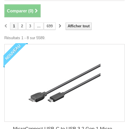
Comparer (
0
)
1
2
3
...
699
Afficher tout
Résultats 1 - 8 sur 5589.
NOUVEAU
MicroConnect USB-C to USB 3.2 Gen 1 Micro...