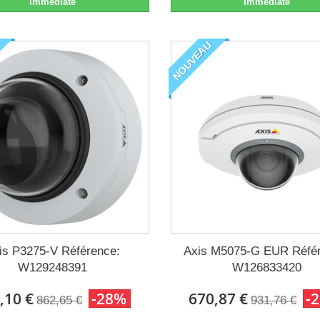
Immédiate
Immédiate
NOUVEAU
is P3275-V Référence:
Axis M5075-G EUR Référ
W129248391
W126833420
,10 €
-28%
670,87 €
-
862,65 €
931,76 €