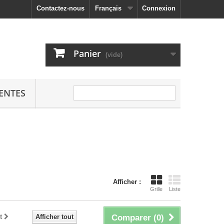
Contactez-nous
Français
Connexion
Panier
(vide)
ENTES
Afficher :
Grille
Liste
t
Afficher tout
Comparer (
0
)