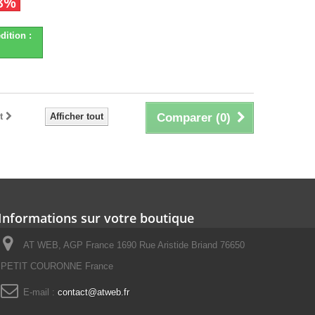
8%
dition :
t
Afficher tout
Comparer (
0
)
Informations sur votre boutique
AT WEB, AGP France 1690 Rue Aristide Briand 76650
PETIT COURONNE France
E-mail :
contact@atweb.fr