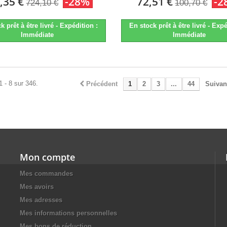
,35 €
-28%
72,51 €
-2
724,10 €
100,70 €
k prêt à être livré - Expédition :
En stock prêt à être livré - Expé
Immédiate
Immédiate
1 - 8 sur 346.
Précédent
1
2
3
...
44
Suivan
Mon compte
Mes commandes
Mes avoirs
Mes adresses
Mes informations personnelles
Mes bons de réduction