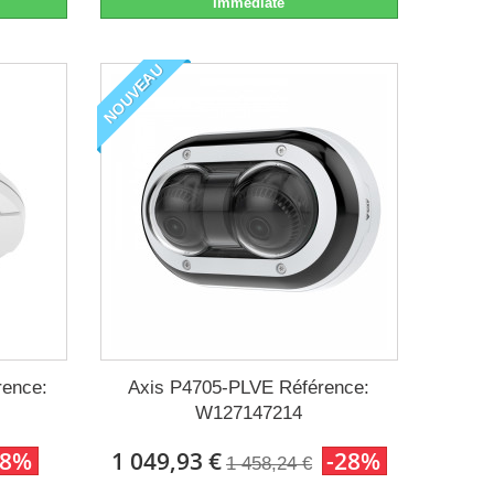
Immédiate
NOUVEAU
ence:
Axis P4705-PLVE Référence:
W127147214
28%
1 049,93 €
-28%
1 458,24 €