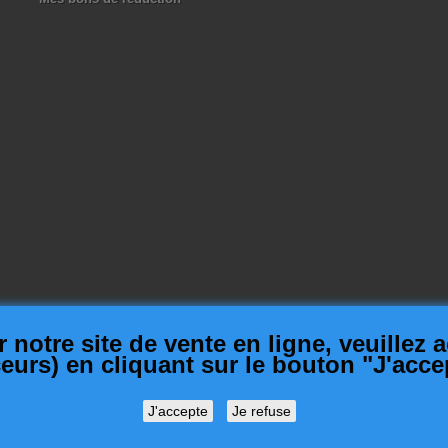
notre site de vente en ligne, veuillez a
ceurs) en cliquant sur le bouton "J'acce
J'accepte
Je refuse