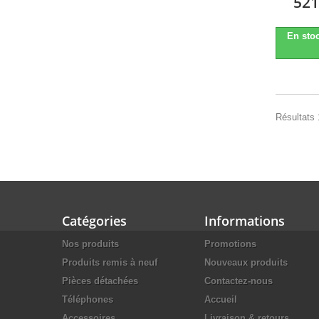
521
En stoc
Résultats 
Catégories
Informations
Nos produits
Promotions
Produits remis à neuf
Nouveaux produits
Pièces détachées
Contactez-nous
Téléphones
Accueil
Accessoires
Livraison & retours