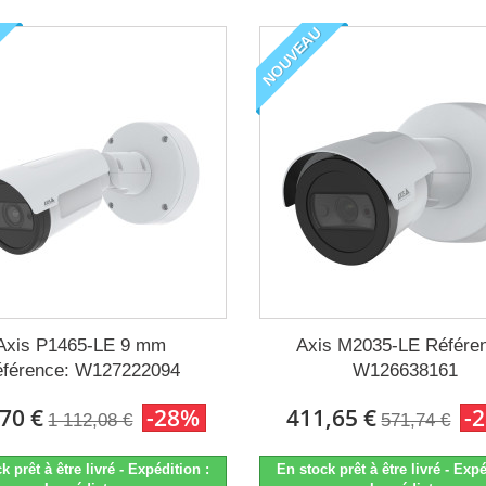
NOUVEAU
Axis P1465-LE 9 mm
Axis M2035-LE Référe
férence: W127222094
W126638161
70 €
-28%
411,65 €
-
1 112,08 €
571,74 €
k prêt à être livré - Expédition :
En stock prêt à être livré - Expé