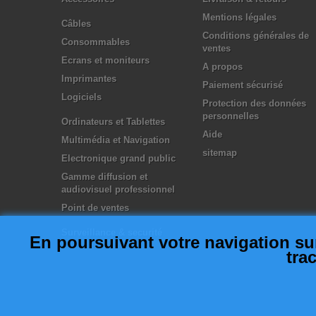
Mentions légales
Câbles
Conditions générales de
Consommables
ventes
Ecrans et moniteurs
A propos
Imprimantes
Paiement sécurisé
Logiciels
Protection des données
personnelles
Ordinateurs et Tablettes
Aide
Multimédia et Navigation
sitemap
Electronique grand public
Gamme diffusion et
audiovisuel professionnel
Point de ventes
Surveillance & securité
En poursuivant votre navigation sur 
tra