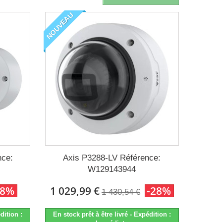
NOUVEAU
nce:
Axis P3288-LV Référence:
W129143944
28%
1 029,99 €
-28%
1 430,54 €
dition :
En stock prêt à être livré - Expédition :