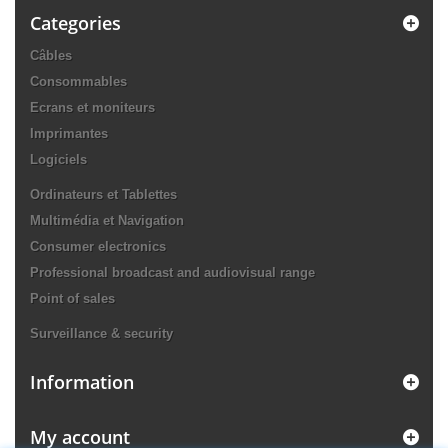
Categories
Câbles
Consommables
Ecrans et moniteurs
Imprimantes
Logiciels
Ordinateurs et Tablettes
Multimédia et Navigation
Consumer electronics
Professional broadcast and audiovisual range
Point of sales
Surveillance & security
Information
My account