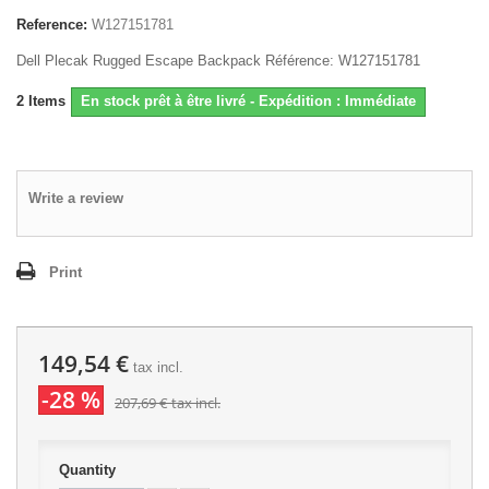
Reference:
W127151781
Dell Plecak Rugged Escape Backpack Référence: W127151781
2
Items
En stock prêt à être livré - Expédition : Immédiate
Write a review
Print
149,54 €
tax incl.
-28 %
207,69 €
tax incl.
Quantity