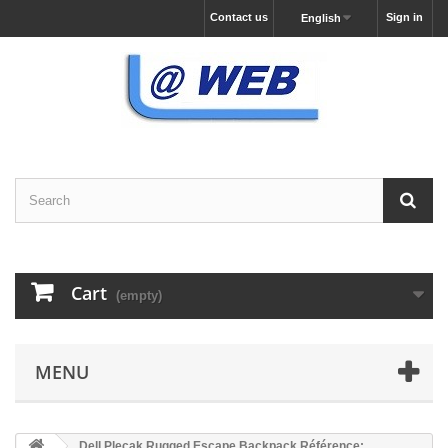
Contact us
Sign in
English
Cart
(empty)
MENU
Dell Plecak Rugged Escape Backpack Référence: