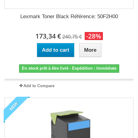
Lexmark Toner Black Référence: 50F2H00
173,34 €
-28%
240,75 €
Add to cart
More
En stock prêt à être livré - Expédition : Immédiate
Add to Compare
NEW