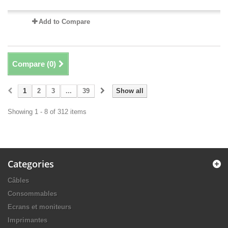
Add to Compare
Compare (
0
)
1
2
3
...
39
Show all
Showing 1 - 8 of 312 items
Categories
Câbles
Consommables
Ecrans et moniteurs
Imprimantes