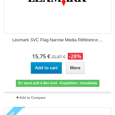
Lexmark SVC Flag Narrow Media Référence:...
15,75 €
-28%
21,87 €
Add to cart
More
En stock prêt à être livré - Expédition : Immédiate
Add to Compare
NEW