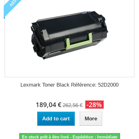
NEW
Lexmark Toner Black Référence: 52D2000
189,04 €
-28%
262,56 €
Add to cart
More
En stock prêt à être livré - Expédition : Immédiate