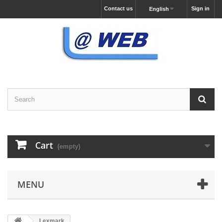
Contact us
Sign in
English
Cart
(empty)
MENU
Lexmark