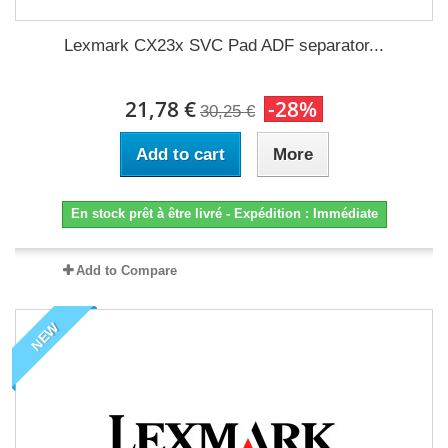
Lexmark CX23x SVC Pad ADF separator...
21,78 €
-28%
30,25 €
Add to cart
More
En stock prêt à être livré - Expédition : Immédiate
Add to Compare
NEW