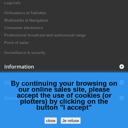
Logiciels
Ordinateurs et Tablettes
Multimédia et Navigation
Consumer electronics
Professional broadcast and audiovisual range
Point of sales
Surveillance & security
Information
My account
By continuing your browsing on
our online sales site, please
accept the use of cookies (or
Store Information
plotters) by clicking on the
button "I accept"
close
Je refuse