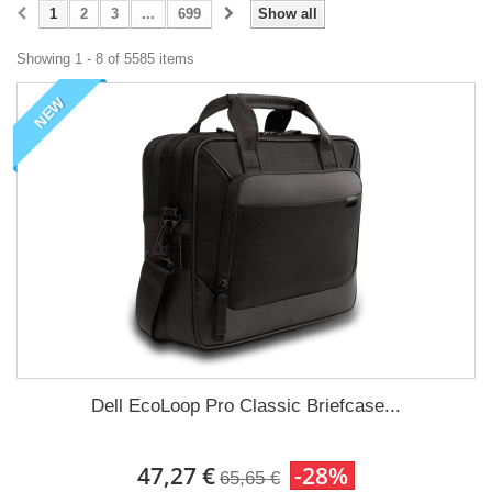
1
2
3
...
699
Show all
Showing 1 - 8 of 5585 items
NEW
Dell EcoLoop Pro Classic Briefcase...
47,27 €
-28%
65,65 €