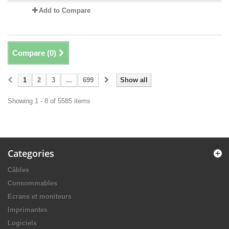
Add to Compare
Compare (
0
)
1
2
3
...
699
Show all
Showing 1 - 8 of 5585 items
Categories
Câbles
Consommables
Ecrans et moniteurs
Imprimantes
Logiciels