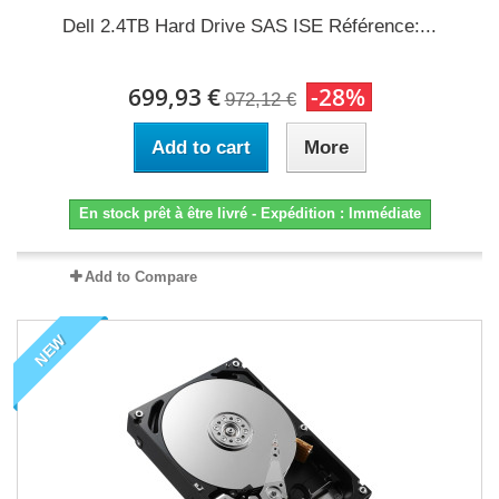
Dell 2.4TB Hard Drive SAS ISE Référence:...
699,93 €
-28%
972,12 €
Add to cart
More
En stock prêt à être livré - Expédition : Immédiate
Add to Compare
NEW