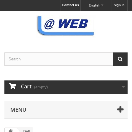
Contact us
Sign in
English
Cart
(empty)
MENU
Dell