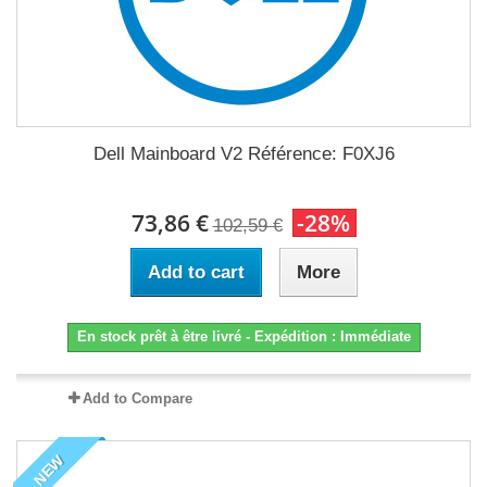
Dell Mainboard V2 Référence: F0XJ6
73,86 €
-28%
102,59 €
Add to cart
More
En stock prêt à être livré - Expédition : Immédiate
Add to Compare
NEW