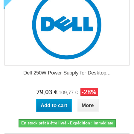
Dell 250W Power Supply for Desktop...
79,03 €
-28%
109,77 €
Add to cart
More
En stock prêt à être livré - Expédition : Immédiate