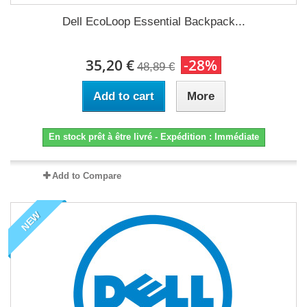
Dell EcoLoop Essential Backpack...
35,20 €
-28%
48,89 €
Add to cart
More
En stock prêt à être livré - Expédition : Immédiate
Add to Compare
NEW