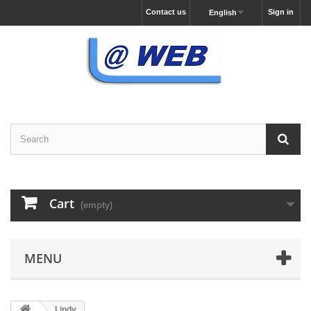
Contact us
Sign in
English
Cart
(empty)
MENU
Lindy