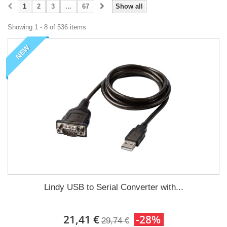
1
2
3
...
67
Show all
Showing 1 - 8 of 536 items
NEW
Lindy USB to Serial Converter with...
21,41 €
-28%
29,74 €