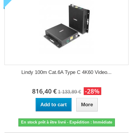
Lindy 100m Cat.6A Type C 4K60 Video...
816,40 €
-28%
1 133,89 €
Add to cart
More
En stock prêt à être livré - Expédition : Immédiate