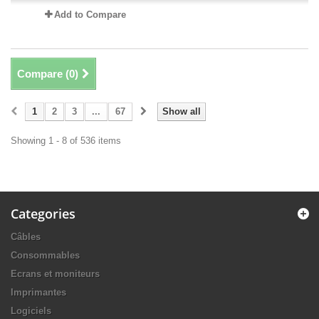
Add to Compare
Compare (
0
)
1
2
3
...
67
Show all
Showing 1 - 8 of 536 items
Categories
Câbles
Consommables
Ecrans et moniteurs
Imprimantes
Logiciels