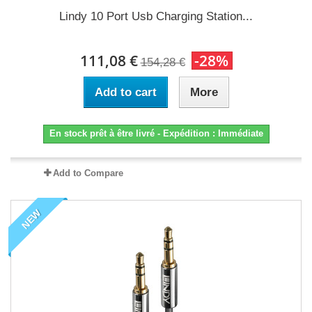
Lindy 10 Port Usb Charging Station...
111,08 €
-28%
154,28 €
Add to cart
More
En stock prêt à être livré - Expédition : Immédiate
Add to Compare
NEW