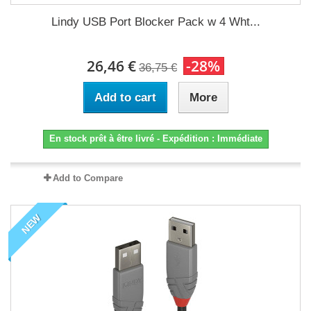
Lindy USB Port Blocker Pack w 4 Wht...
26,46 €
-28%
36,75 €
Add to cart
More
En stock prêt à être livré - Expédition : Immédiate
Add to Compare
NEW