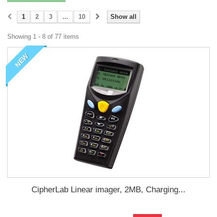
1
2
3
...
10
Show all
Showing 1 - 8 of 77 items
NEW
CipherLab Linear imager, 2MB, Charging...