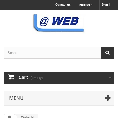
Contact us
Sign in
English
Cart
(empty)
MENU
Cipherlab