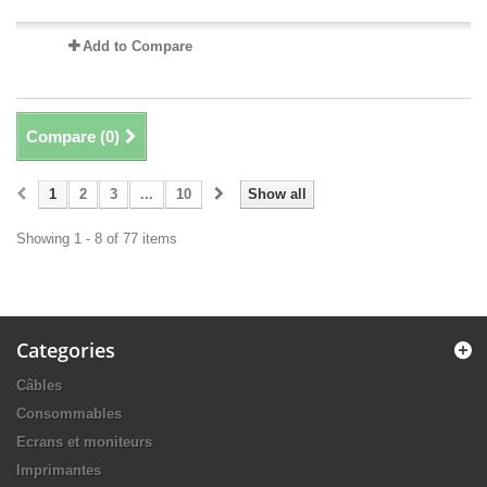
Add to Compare
Compare (
0
)
1
2
3
...
10
Show all
Showing 1 - 8 of 77 items
Categories
Câbles
Consommables
Ecrans et moniteurs
Imprimantes