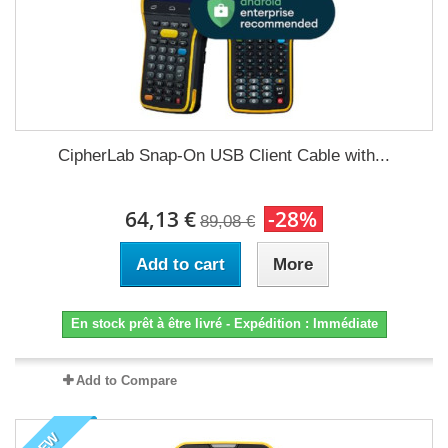
CipherLab Snap-On USB Client Cable with...
64,13 €
-28%
89,08 €
Add to cart
More
En stock prêt à être livré - Expédition : Immédiate
Add to Compare
NEW