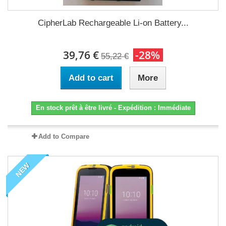
CipherLab Rechargeable Li-on Battery...
39,76 €
-28%
55,22 €
Add to cart
More
En stock prêt à être livré - Expédition : Immédiate
Add to Compare
NEW