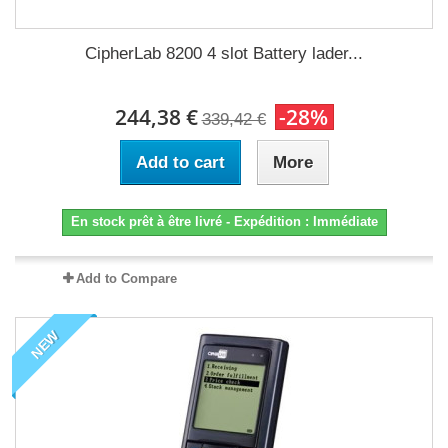
CipherLab 8200 4 slot Battery lader...
244,38 €
-28%
339,42 €
Add to cart
More
En stock prêt à être livré - Expédition : Immédiate
Add to Compare
NEW