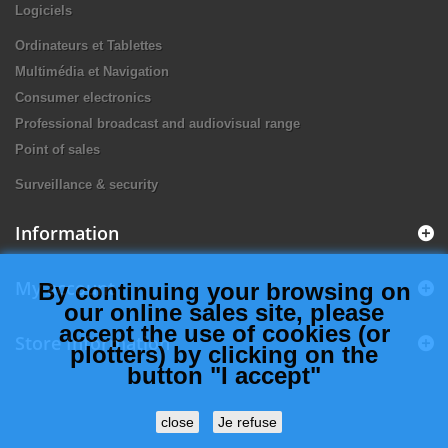
Logiciels
Ordinateurs et Tablettes
Multimédia et Navigation
Consumer electronics
Professional broadcast and audiovisual range
Point of sales
Surveillance & security
Information
My account
By continuing your browsing on
our online sales site, please
accept the use of cookies (or
Store Information
plotters) by clicking on the
button "I accept"
close
Je refuse