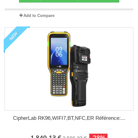
Add to Compare
NEW
CipherLab RK96,WIFI7,BT,NFC,ER Référence:...
1 849,13 €
-28%