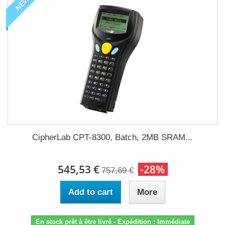
NEW
CipherLab CPT-8300, Batch, 2MB SRAM...
545,53 €
-28%
757,69 €
Add to cart
More
En stock prêt à être livré - Expédition : Immédiate