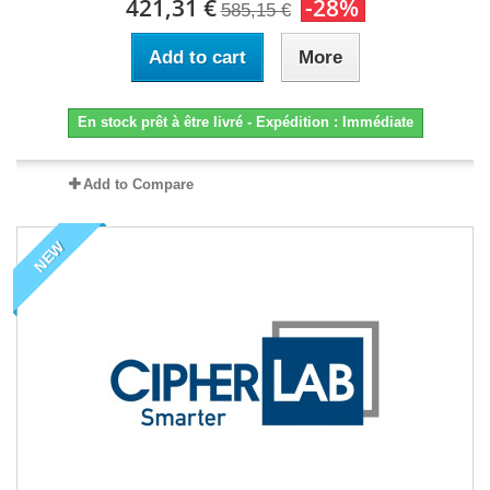
421,31 €
-28%
585,15 €
Add to cart
More
En stock prêt à être livré - Expédition : Immédiate
Add to Compare
NEW