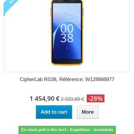
CipherLab RS38, Référence: W128866977
1 454,90 €
-28%
2 020,69 €
Add to cart
More
En stock prêt à être livré - Expédition : Immédiate