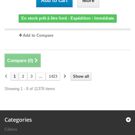
Add to cart
More
En stock prêt à être livré - Expédition : Immédiate
Add to Compare
Compare (
0
)
1
2
3
...
1423
Show all
Showing 1 - 8 of 11378 items
Categories
Câbles