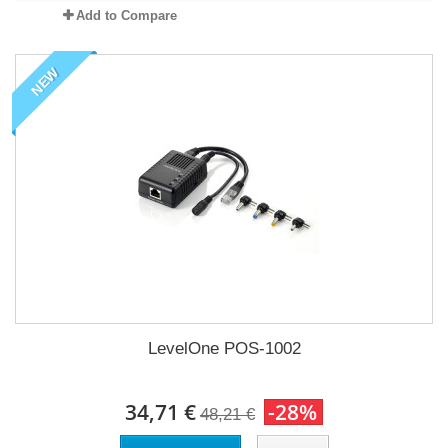
Add to Compare
NEW
LevelOne POS-1002
34,71 €
-28%
48,21 €