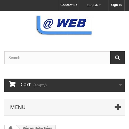
Contact us
Sign in
English
Cart
(empty)
MENU
Pièces détachées