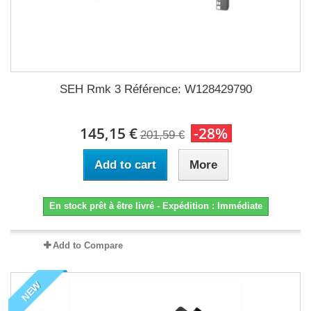
SEH Rmk 3 Référence: W128429790
145,15 €
-28%
201,59 €
Add to cart
More
En stock prêt à être livré - Expédition : Immédiate
Add to Compare
NEW