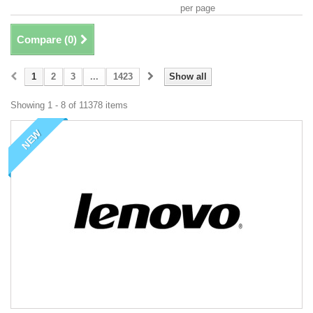
per page
Compare (
0
)
1
2
3
...
1423
Show all
Showing 1 - 8 of 11378 items
NEW