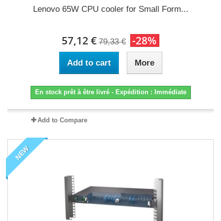
Lenovo 65W CPU cooler for Small Form...
57,12 €
-28%
79,33 €
Add to cart
More
En stock prêt à être livré - Expédition : Immédiate
Add to Compare
NEW