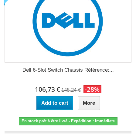
Dell 6-Slot Switch Chassis Référence:...
106,73 €
-28%
148,24 €
Add to cart
More
En stock prêt à être livré - Expédition : Immédiate