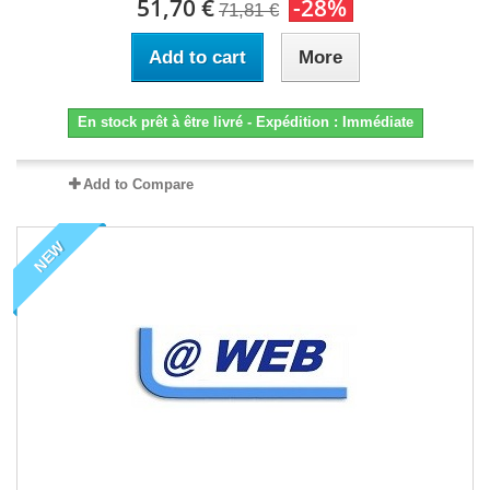
51,70 €
-28%
71,81 €
Add to cart
More
En stock prêt à être livré - Expédition : Immédiate
Add to Compare
NEW