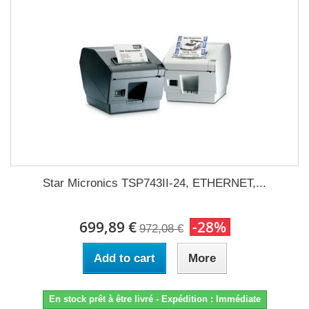
Star Micronics TSP743II-24, ETHERNET,...
699,89 €
-28%
972,08 €
Add to cart
More
En stock prêt à être livré - Expédition : Immédiate