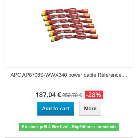
APC AP8706S-WWX340 power cable Référence:...
187,04 €
-28%
259,78 €
Add to cart
More
En stock prêt à être livré - Expédition : Immédiate