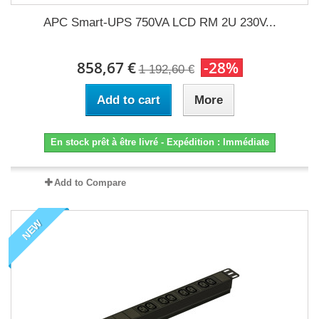
APC Smart-UPS 750VA LCD RM 2U 230V...
858,67 €
-28%
1 192,60 €
Add to cart
More
En stock prêt à être livré - Expédition : Immédiate
Add to Compare
NEW