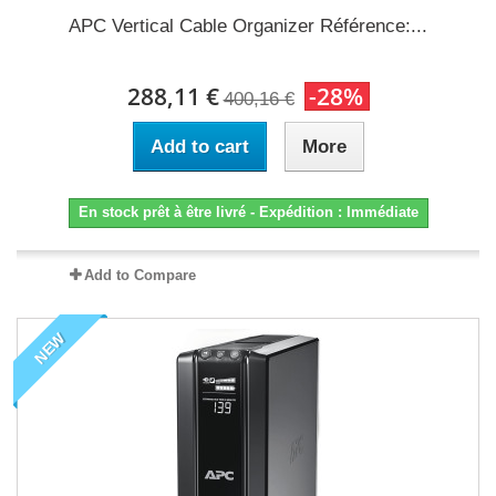
APC Vertical Cable Organizer Référence:...
288,11 €
-28%
400,16 €
Add to cart
More
En stock prêt à être livré - Expédition : Immédiate
Add to Compare
NEW