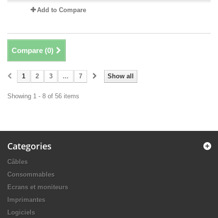
Add to Compare
Compare (
0
)
1
2
3
...
7
Show all
Showing 1 - 8 of 56 items
Categories
Câbles
Consommables
Ecrans et moniteurs
Imprimantes
Logiciels