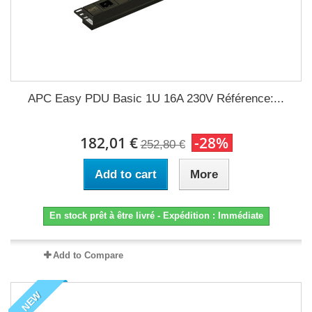
APC Easy PDU Basic 1U 16A 230V Référence:...
182,01 €
-28%
252,80 €
Add to cart
More
En stock prêt à être livré - Expédition : Immédiate
Add to Compare
NEW