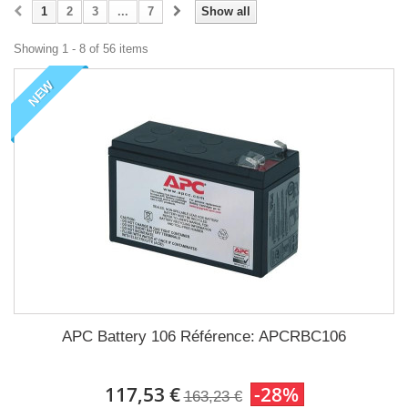
1
2
3
...
7
Show all
Showing 1 - 8 of 56 items
NEW
APC Battery 106 Référence: APCRBC106
117,53 €
-28%
163,23 €