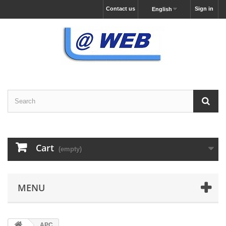
Contact us
Sign in
English
Cart
(empty)
MENU
APC