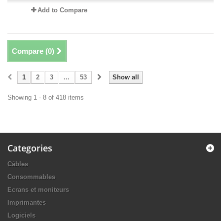
Add to Compare
Compare (
0
)
1
2
3
...
53
Show all
Showing 1 - 8 of 418 items
Categories
Câbles
Consommables
Ecrans et moniteurs
Imprimantes
Logiciels