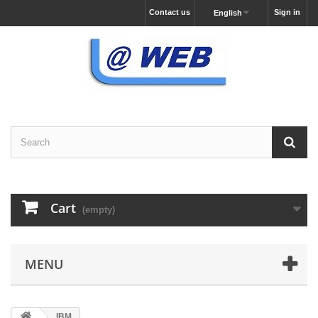
Contact us
Sign in
English
Cart
(empty)
MENU
IBM