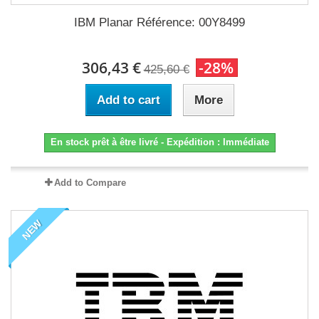
IBM Planar Référence: 00Y8499
306,43 €
-28%
425,60 €
Add to cart
More
En stock prêt à être livré - Expédition : Immédiate
Add to Compare
NEW