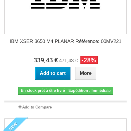
IBM XSER 3650 M4 PLANAR Référence: 00MV221
339,43 €
-28%
471,43 €
Add to cart
More
En stock prêt à être livré - Expédition : Immédiate
Add to Compare
NEW