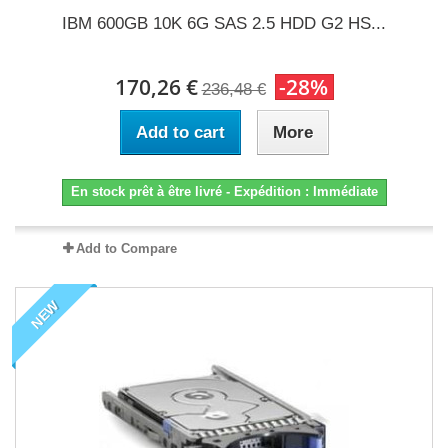
IBM 600GB 10K 6G SAS 2.5 HDD G2 HS...
170,26 €
-28%
236,48 €
Add to cart
More
En stock prêt à être livré - Expédition : Immédiate
Add to Compare
NEW