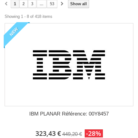
1
2
3
...
53
Show all
Showing 1 - 8 of 418 items
NEW
IBM PLANAR Référence: 00Y8457
323,43 €
-28%
449,20 €