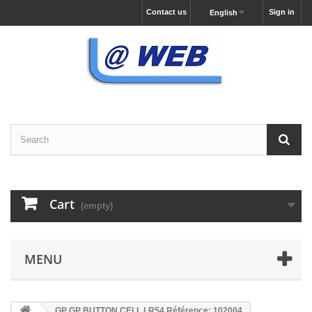
Contact us
Sign in
English
Cart
(empty)
MENU
GP GP BUTTON CELL LR54 Référence: 102004