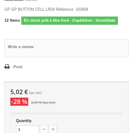
GP GP BUTTON CELL LR54 Référence: 102004
12
Items
En stock prêt à être livré - Expédition : Immédiate
Write a review
Print
5,02 €
tax incl.
-28 %
6,97 €
tax incl.
Quantity