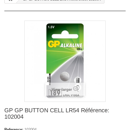
View larger
GP GP BUTTON CELL LR54 Référence:
102004
Reference:
102004