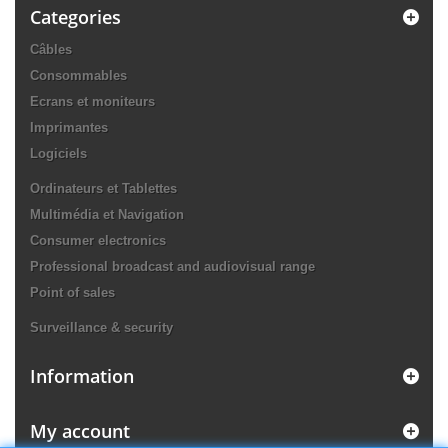
Categories
Câbles
Consommables
Ecrans et moniteurs
Imprimantes
Logiciels
Ordinateurs et Tablettes
Multimédia et Navigation
Consumer electronics
Professional broadcast and audiovisual range
Point of sales
Surveillance & security
Information
My account