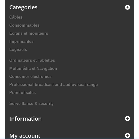
Categories
Câbles
Consommables
Ecrans et moniteurs
Imprimantes
Logiciels
Ordinateurs et Tablettes
Multimédia et Navigation
Consumer electronics
Professional broadcast and audiovisual range
Point of sales
Surveillance & security
Information
My account