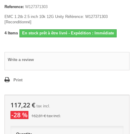
Reference:
W127371303
EMC 1.2tb 2.5 inch 10k 12G Unity Référence: W127371303
[Reconditionné]
4
Items
En stock prêt à être livré - Expédition : Immédiate
Write a review
Print
117,22 €
tax incl.
-28 %
162,81 €
tax incl.