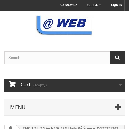
Contact us
Sign in
English
Cart
(empty)
MENU
EMC 1.2tb 2.5 inch 10k 12G Unity Référence: W127371303