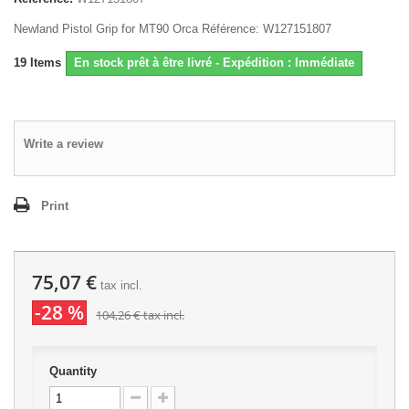
Newland Pistol Grip for MT90 Orca Référence: W127151807
19
Items
En stock prêt à être livré - Expédition : Immédiate
Write a review
Print
75,07 €
tax incl.
-28 %
104,26 €
tax incl.
Quantity