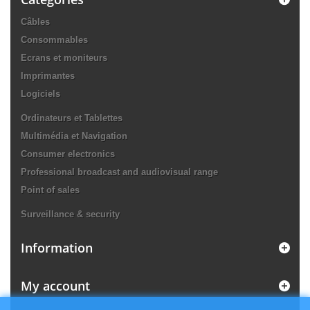
Câbles
Consommables
Ecrans et moniteurs
Imprimantes
Logiciels
Ordinateurs et Tablettes
Multimédia et Navigation
Consumer electronics
Professional broadcast and audiovisual range
Point of sales
Surveillance & security
Information
My account