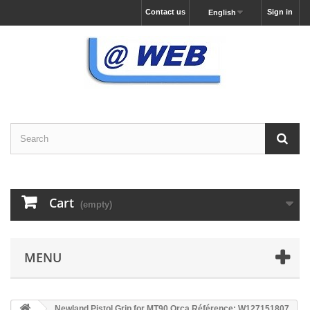
Contact us
Sign in
English
Cart
(empty)
MENU
Newland Pistol Grip for MT90 Orca Référence: W127151807