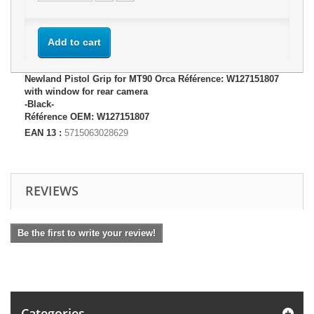
Add to cart
Newland Pistol Grip for MT90 Orca Référence: W127151807
with window for rear camera
-Black-
Référence OEM: W127151807
EAN 13 :
5715063028629
REVIEWS
Be the first to write your review!
Categories