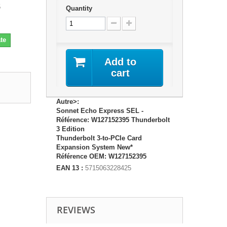
5
Quantity
te
Add to
cart
Autre>:
Sonnet Echo Express SEL -
Référence: W127152395 Thunderbolt
3 Edition
Thunderbolt 3-to-PCIe Card
Expansion System New*
Référence OEM: W127152395
EAN 13 :
5715063228425
REVIEWS