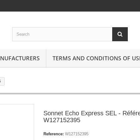
ANUFACTURERS
TERMS AND CONDITIONS OF US
5
Sonnet Echo Express SEL - Référ
W127152395
Reference:
W127152395