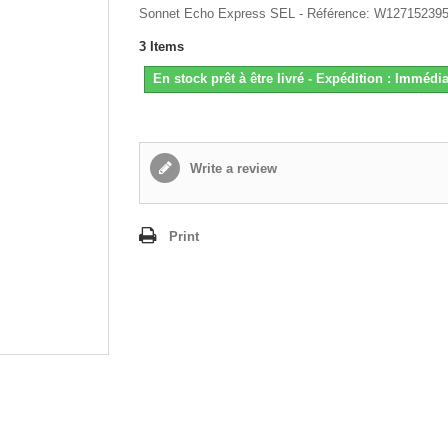
Sonnet Echo Express SEL - Référence: W12715239
3
Items
En stock prêt à être livré - Expédition : Immédia
Write a review
Print