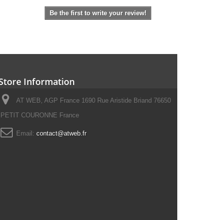
Be the first to write your review!
Store Information
AT WEB, AGP France 1690 Rue Aristide Briand 76650
PETIT COURONNE France
Email:
contact@atweb.fr