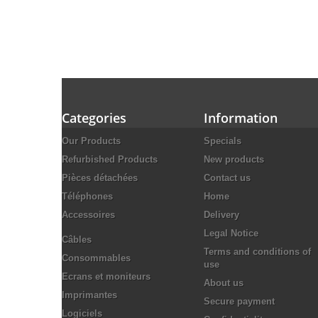
Categories
Information
Our Products
Specials
Refurbished Products
New products
Pièces détachées
Contact us
Téléphones
Home
Accessoires
Delivery
Legal Notice
Câbles
Terms and conditions of
Consommables
use
Ecrans et moniteurs
About us
Imprimantes
Secure payment
Logiciels