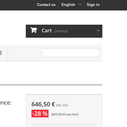
Contact us
English
Sign in
Cart
(empty)
E
ence:
646,50 €
tax incl.
-28 %
897,92 €
tax incl.