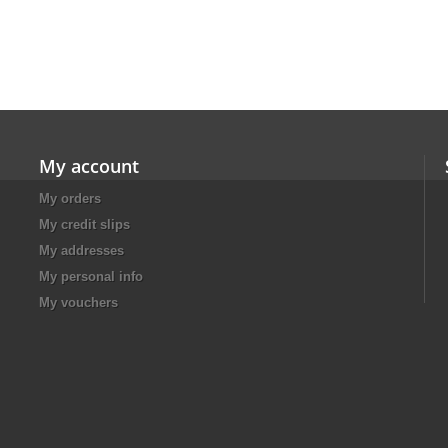
My account
My orders
My credit slips
My addresses
My personal info
My vouchers