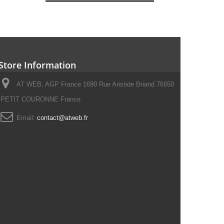
Store Information
AT WEB, AGP France 1690 Rue Aristide Briand 76650
PETIT COURONNE France
Email:
contact@atweb.fr