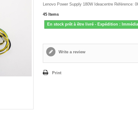
Lenovo Power Supply 180W Ideacentre Référence: 
45
Items
En stock prêt à être livré - Expédition : Immédia
Write a review
Print