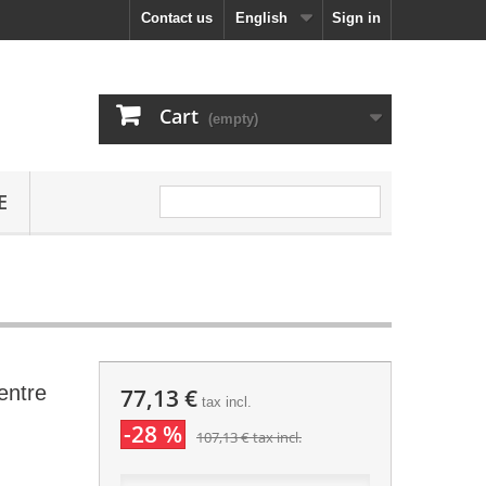
Contact us
English
Sign in
Cart
(empty)
E
entre
77,13 €
tax incl.
-28 %
107,13 €
tax incl.