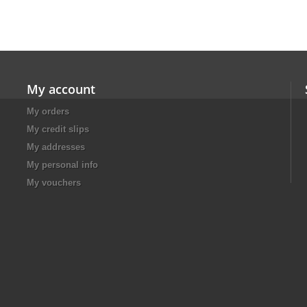
My account
My orders
My credit slips
My addresses
My personal info
My vouchers