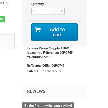
00PC745
Quantity
te
Add to
cart
Lenovo Power Supply 180W
Ideacentre Référence: 00PC745
**Refurbished**
Référence OEM: 00PC745
EAN 13 :
5706998927330
REVIEWS
Be the first to write your review!