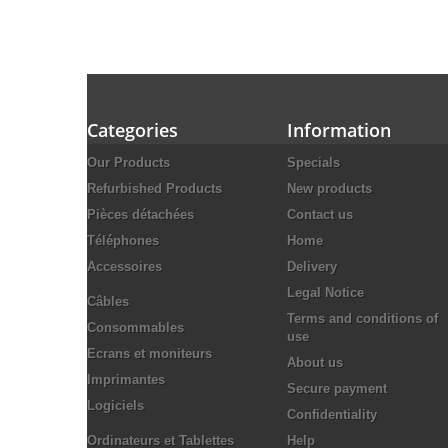
Categories
Information
Our Products
Specials
Refurbished Products
New products
Pièces détachées
Contact us
Téléphones
Home
Accessoires
Delivery
Legal Notice
Câbles
Terms and conditions of
Consommables
use
Ecrans et moniteurs
About us
Imprimantes
Secure payment
Logiciels
Confidentiality
Ordinateurs et Tablettes
Help