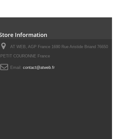
Store Information
AT WEB, AGP France 1690 Rue Aristide Briand 76650
PETIT COURONNE France
Email:
contact@atweb.fr