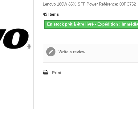
Lenovo 180W 85% SFF Power Référence: 00PC752
45
Items
En stock prêt à être livré - Expédition : Immédia
Write a review
Print