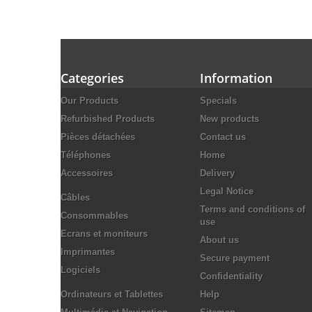
Categories
Information
Our Products
Specials
Refurbished Products
New products
Pièces détachées
Contact us
Téléphones
Home
Accessoires
Delivery
Legal Notice
Câbles
Terms and conditions of
Consommables
use
Ecrans et moniteurs
About us
Imprimantes
Secure payment
Logiciels
Confidentiality
Ordinateurs et Tablettes
Help