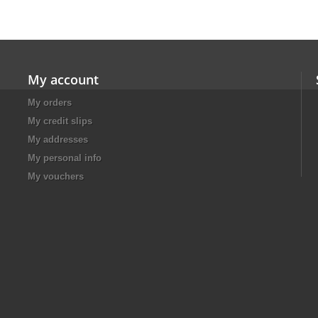
My account
My orders
My credit slips
My addresses
My personal info
My vouchers