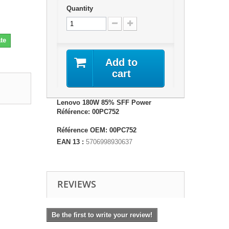
Quantity
te
Add to
cart
Lenovo 180W 85% SFF Power
Référence: 00PC752
Référence OEM: 00PC752
EAN 13 :
5706998930637
REVIEWS
Be the first to write your review!