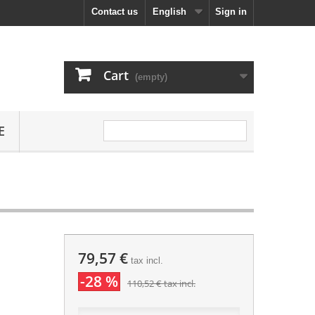
Contact us
English
Sign in
Cart
(empty)
E
79,57 €
tax incl.
-28 %
110,52 €
tax incl.