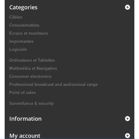
Categories
Câbles
Consommables
Ecrans et moniteurs
Imprimantes
Logiciels
Ordinateurs et Tablettes
Multimédia et Navigation
Consumer electronics
Professional broadcast and audiovisual range
Point of sales
Surveillance & security
Information
My account