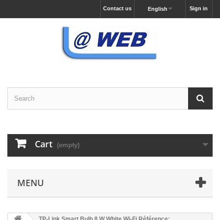
Contact us
Sign in
English
Cart
(empty)
MENU
TP-Link Smart Bulb 8 W White Wi-Fi Référence: