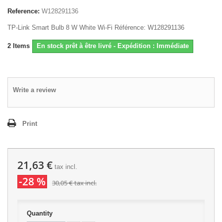
Reference:
W128291136
TP-Link Smart Bulb 8 W White Wi-Fi Référence: W128291136
2
Items
En stock prêt à être livré - Expédition : Immédiate
Write a review
Print
21,63 €
tax incl.
-28 %
30,05 €
tax incl.
Quantity