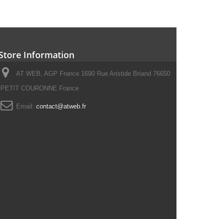
Store Information
AT WEB, AGP France 1690 Rue Aristide Briand 76650
PETIT COURONNE France
Email:
contact@atweb.fr