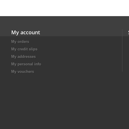
My account
My orders
My credit slips
My addresses
My personal info
My vouchers