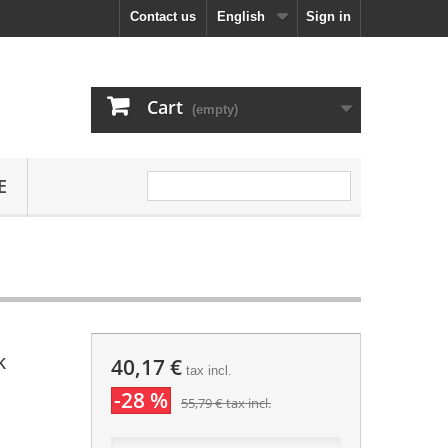
Contact us
English
Sign in
Cart
(empty)
E
k
40,17 €
tax incl.
-28 %
55,79 €
tax incl.