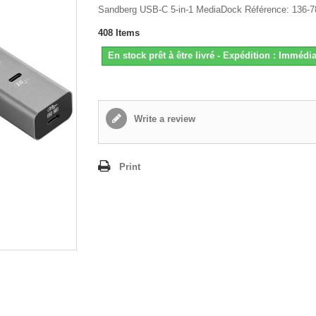
Sandberg USB-C 5-in-1 MediaDock Référence: 136-7
408
Items
En stock prêt à être livré - Expédition : Immédia
Write a review
Print