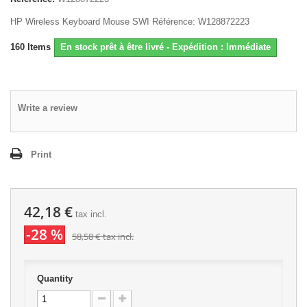
HP Wireless Keyboard Mouse SWI Référence: W128872223
160
Items
En stock prêt à être livré - Expédition : Immédiate
Write a review
Print
42,18 €
tax incl.
-28 %
58,58 €
tax incl.
Quantity