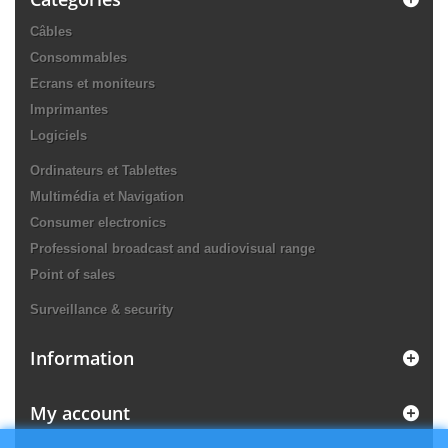
Câbles
Consommables
Ecrans et moniteurs
Imprimantes
Logiciels
Ordinateurs et Tablettes
Multimédia et Navigation
Consumer electronics
Professional broadcast and audiovisual range
Point of sales
Surveillance & security
Information
My account