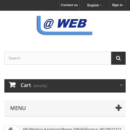
Contact us
Sign in
English
Cart
(empty)
MENU
HP Wireless Keyboard Mouse SWI Référence: W128872223