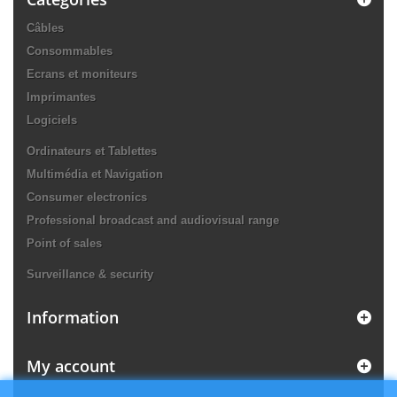
Câbles
Consommables
Ecrans et moniteurs
Imprimantes
Logiciels
Ordinateurs et Tablettes
Multimédia et Navigation
Consumer electronics
Professional broadcast and audiovisual range
Point of sales
Surveillance & security
Information
My account