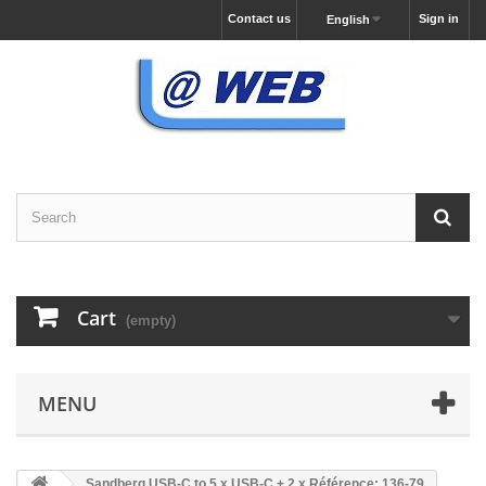
Contact us
Sign in
English
Cart
(empty)
MENU
Sandberg USB-C to 5 x USB-C + 2 x Référence: 136-79