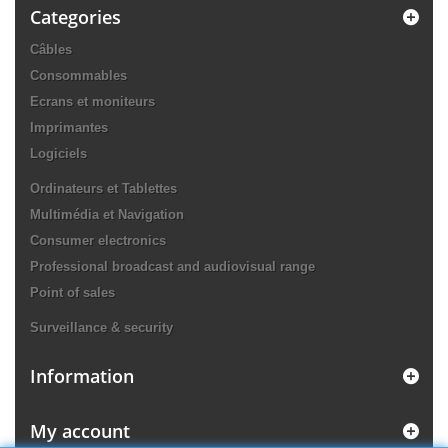
Categories
Câbles
Consommables
Ecrans et moniteurs
Imprimantes
Logiciels
Ordinateurs et Tablettes
Multimédia et Navigation
Consumer electronics
Professional broadcast and audiovisual range
Point of sales
Surveillance & security
Information
My account