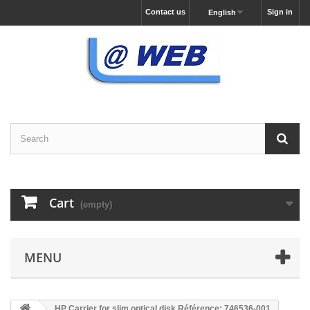
Contact us
Sign in
English
Cart
(empty)
MENU
HP Carrier for slim optical disk Référence: 746536-001