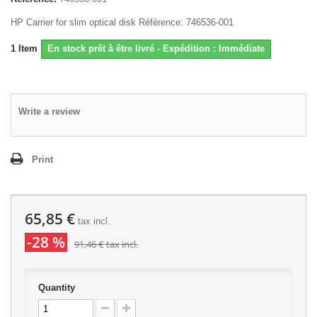
HP Carrier for slim optical disk Référence: 746536-001
1
Item
En stock prêt à être livré - Expédition : Immédiate
Write a review
Print
65,85 €
tax incl.
-28 %
91,46 €
tax incl.
Quantity