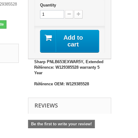
29385528
Quantity
te
Add to
cart
Sharp PNLB653EXWAR5Y, Extended
Référence: W129385528 warranty 5
Year
Référence OEM: W129385528
REVIEWS
Be the first to write your review!