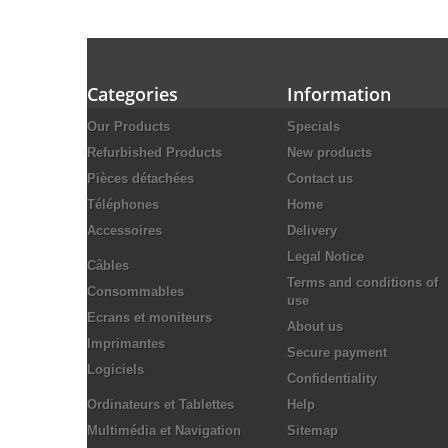
Categories
Information
Our Products
Specials
Refurbished Products
New products
Pièces détachées
Contact us
Téléphones
Home
Accessoires
Delivery
Legal Notice
Câbles
Terms and conditions of
Consommables
use
Ecrans et moniteurs
About us
Imprimantes
Secure payment
Logiciels
Confidentiality
Ordinateurs et Tablettes
Help
Multimédia et Navigation
Sitemap