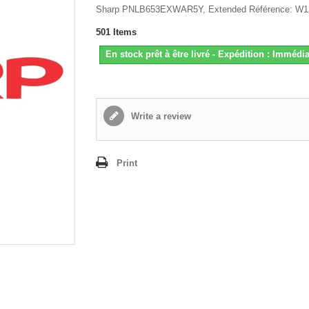
Sharp PNLB653EXWAR5Y, Extended Référence: W1
501
Items
En stock prêt à être livré - Expédition : Immédia
Write a review
Print