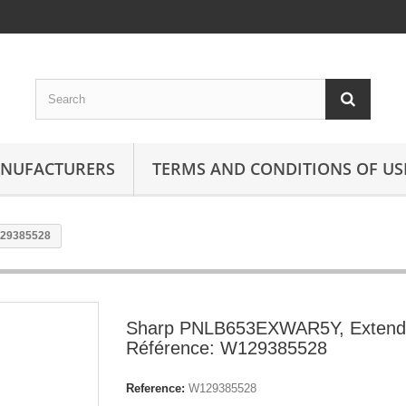
ANUFACTURERS
TERMS AND CONDITIONS OF US
129385528
Sharp PNLB653EXWAR5Y, Extend
Référence: W129385528
Reference:
W129385528