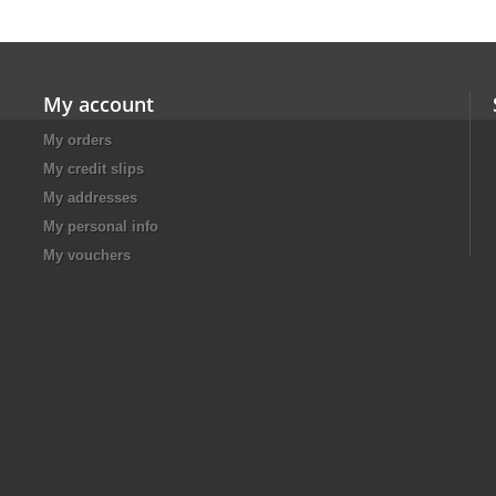
My account
My orders
My credit slips
My addresses
My personal info
My vouchers