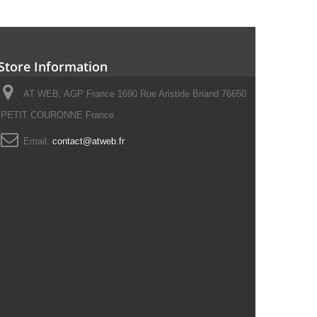
Store Information
AT WEB, AGP France 1690 Rue Aristide Briand 76650
PETIT COURONNE France
Email:
contact@atweb.fr