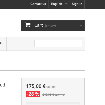
Contact us
English
Sign in
Cart
(empty)
E
ed
175,00 €
tax incl.
-28 %
243,06 €
tax incl.