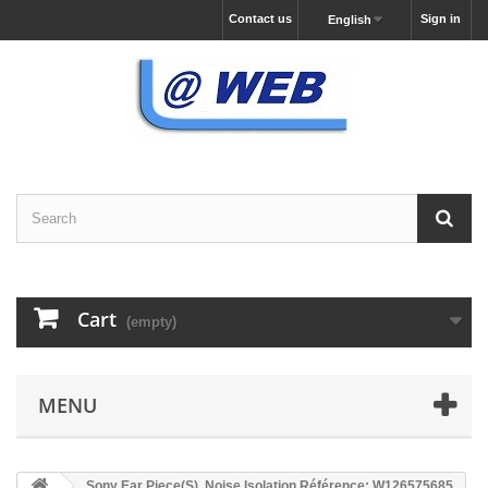
Contact us
Sign in
English
Cart
(empty)
MENU
Sony Ear Piece(S), Noise Isolation Référence: W126575685