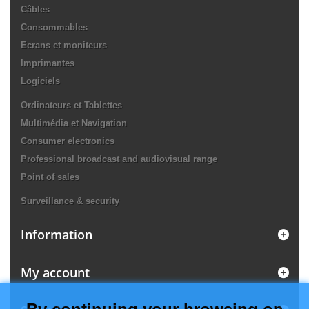
Câbles
Consommables
Ecrans et moniteurs
Imprimantes
Logiciels
Ordinateurs et Tablettes
Multimédia et Navigation
Consumer electronics
Professional broadcast and audiovisual range
Point of sales
Surveillance & security
Information
My account