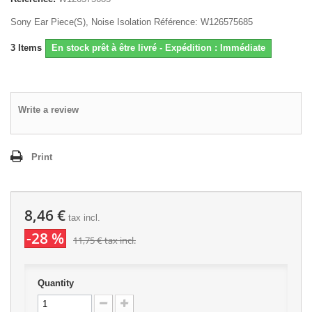
Sony Ear Piece(S), Noise Isolation Référence: W126575685
3
Items
En stock prêt à être livré - Expédition : Immédiate
Write a review
Print
8,46 €
tax incl.
-28 %
11,75 €
tax incl.
Quantity