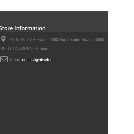
Store Information
AT WEB, AGP France 1690 Rue Aristide Briand 76650
PETIT COURONNE France
Email:
contact@atweb.fr