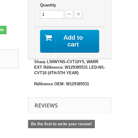
Quantity
te
Add to
cart
Sharp L50WYNS-CVT10Y5, WARR
EXT Référence: W129385531 LED-NS-
CVT10 (4TH-5TH YEAR)
Référence OEM: W129385531
REVIEWS
Be the first to write your review!