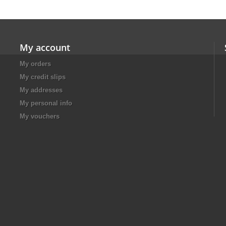
My account
My orders
My credit slips
My addresses
My personal info
My vouchers