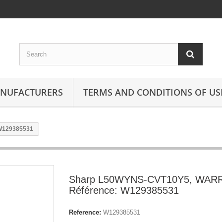
ANUFACTURERS
TERMS AND CONDITIONS OF US
W129385531
Sharp L50WYNS-CVT10Y5, WAR
Référence: W129385531
Reference:
W129385531