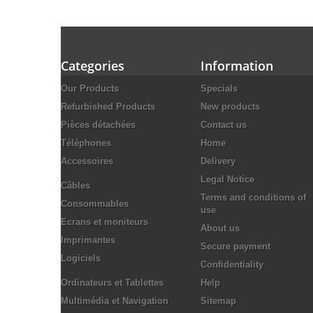
Categories
Information
Our Products
Specials
Refurbished Products
New products
Pièces détachées
Contact us
Téléphones
Home
Accessoires
Delivery
Legal Notice
Câbles
Terms and conditions of
Consommables
use
Ecrans et moniteurs
About us
Imprimantes
Secure payment
Logiciels
Confidentiality
Ordinateurs et Tablettes
Help
Multimédia et Navigation
Sitemap