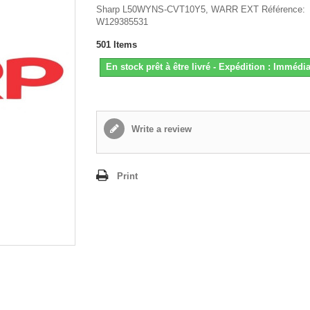
Sharp L50WYNS-CVT10Y5, WARR EXT Référence:
W129385531
501
Items
En stock prêt à être livré - Expédition : Immédia
Write a review
Print