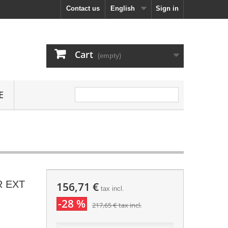
Contact us
English
Sign in
Cart
(empty)
E
R EXT
156,71 €
tax incl.
-28 %
217,65 €
tax incl.