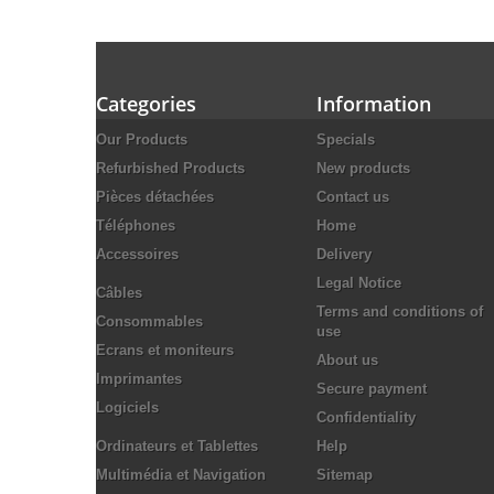
Categories
Information
Our Products
Specials
Refurbished Products
New products
Pièces détachées
Contact us
Téléphones
Home
Accessoires
Delivery
Legal Notice
Câbles
Terms and conditions of
Consommables
use
Ecrans et moniteurs
About us
Imprimantes
Secure payment
Logiciels
Confidentiality
Ordinateurs et Tablettes
Help
Multimédia et Navigation
Sitemap