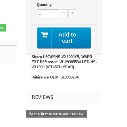
Quantity
te
Add to
cart
Sharp L50WYNS-VX1000Y5, WARR
EXT Référence: W129385534 LED-NS-
VX1000 (4TH-5TH YEAR)
Référence OEM: 310000794
REVIEWS
Be the first to write your review!