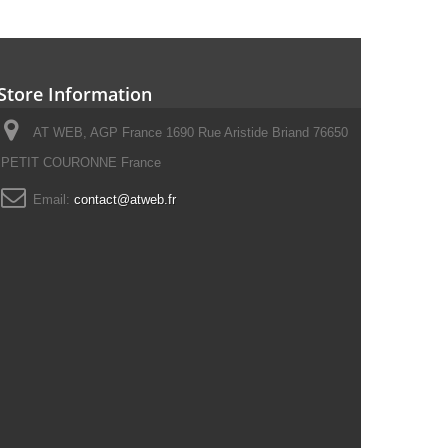
Store Information
AT WEB, AGP France 1690 Rue Aristide Briand 76650
PETIT COURONNE France
Email:
contact@atweb.fr