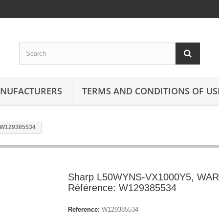
ANUFACTURERS
TERMS AND CONDITIONS OF US
 W129385534
Sharp L50WYNS-VX1000Y5, WA
Référence: W129385534
Reference:
W129385534