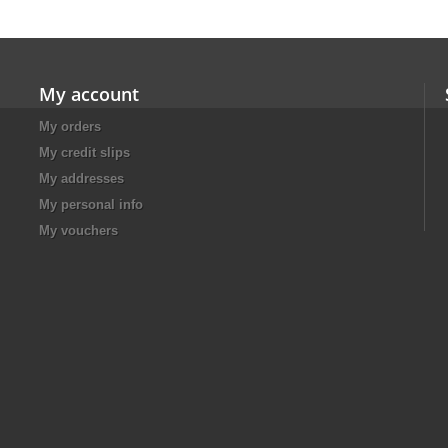
My account
My orders
My credit slips
My addresses
My personal info
My vouchers