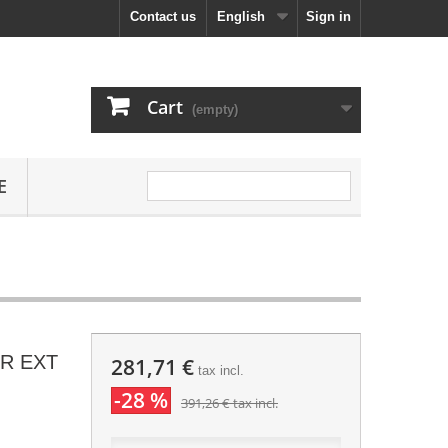
Contact us
English
Sign in
Cart
(empty)
E
RR EXT
281,71 €
tax incl.
-28 %
391,26 €
tax incl.