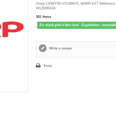
Sharp L50WYNS-VX1000Y5, WARR EXT Référence:
W129385534
501
Items
En stock prêt à être livré - Expédition : Immédia
Write a review
Print