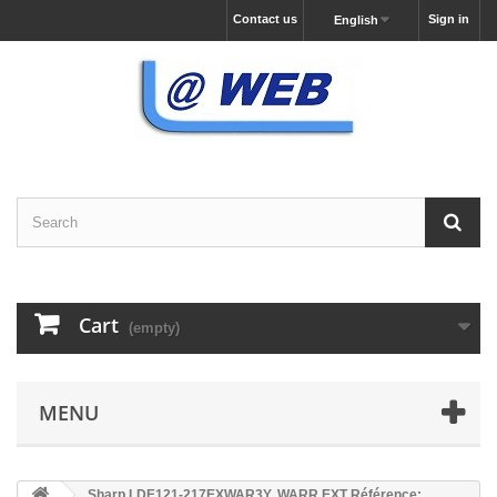
Contact us
Sign in
English
Cart
(empty)
MENU
Sharp LDE121-217EXWAR3Y, WARR EXT Référence: