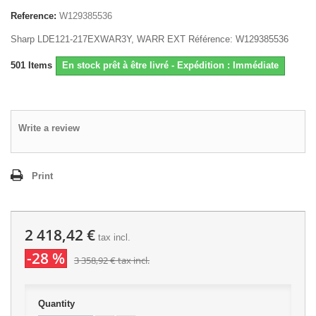
Reference:
W129385536
Sharp LDE121-217EXWAR3Y, WARR EXT Référence: W129385536
501
Items
En stock prêt à être livré - Expédition : Immédiate
Write a review
Print
2 418,42 €
tax incl.
-28 %
3 358,92 €
tax incl.
Quantity