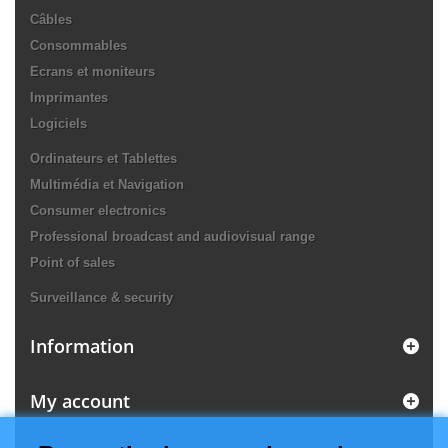
Câbles
Consommables
Ecrans et moniteurs
Imprimantes
Logiciels
Ordinateurs et Tablettes
Multimédia et Navigation
Consumer electronics
Professional broadcast and audiovisual range
Point of sales
Surveillance & security
Information
My account