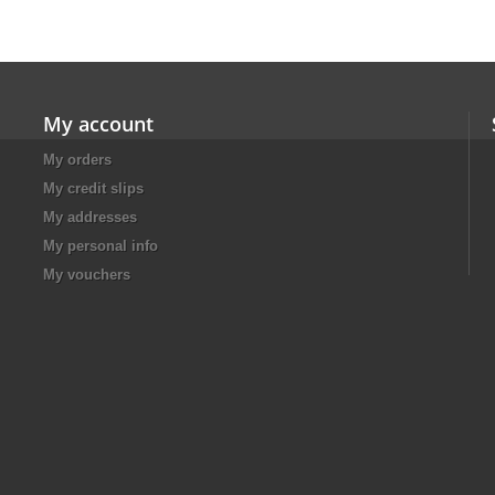
My account
My orders
My credit slips
My addresses
My personal info
My vouchers