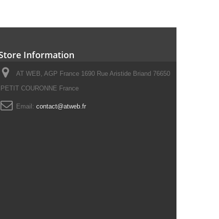
Store Information
AT WEB, AGP France 1690 Rue Aristide Briand 76650
PETIT COURONNE France
Email:
contact@atweb.fr