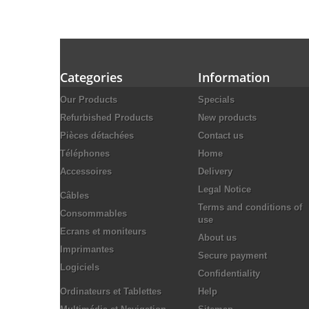
Categories
Information
Our Products
Specials
Refurbished Products
New products
Pièces détachées
Contact us
Téléphones
Home
Accessoires
Delivery
Legal Notice
Câbles
Terms and conditions of
Consommables
use
Ecrans et moniteurs
About us
Imprimantes
Secure payment
Logiciels
Confidentiality
Ordinateurs et Tablettes
Help