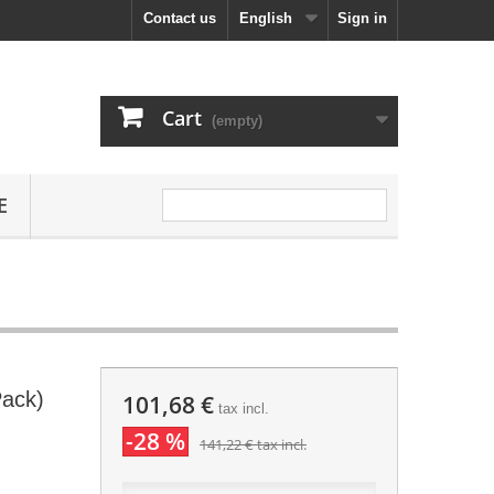
Contact us
English
Sign in
Cart
(empty)
E
ack)
101,68 €
tax incl.
-28 %
141,22 €
tax incl.