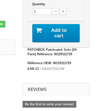
Quantity
te
Add to
cart
PATCHBOX Patchcatch Solo (24-
Pack) Référence: W129111729
Référence OEM: W129111729
EAN 13 :
4262427631199
REVIEWS
Be the first to write your review!