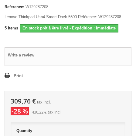
Reference:
W129287208
Lenovo Thinkpad Usb4 Smart Dock 5500 Référence: W129287208
5
Items
En stock prêt à être livré - Expédition : Immédiate
Write a review
Print
309,76 €
tax incl.
-28 %
430,22 €
tax incl.
Quantity