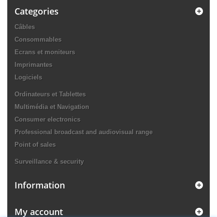
Categories
Câbles
Consommables
Ecrans et moniteurs
Imprimantes
Logiciels
Ordinateurs et Tablettes
Multimédia et Navigation
Consumer electronics
Professional broadcast and audiovisual range
Point of sales
Surveillance & security
Information
My account