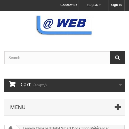
Contact us
Sign in
English
Cart
(empty)
MENU
Lenovo Thinkpad Usb4 Smart Dock 5500 Référence: