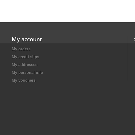
My account
My orders
My credit slips
My addresses
My personal info
My vouchers