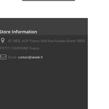
Store Information
AT WEB, AGP France 1690 Rue Aristide Briand 76650
PETIT COURONNE France
Email:
contact@atweb.fr