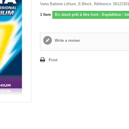
Varta Batterie Lithium, E-Block, Référence: 0612230
1
Item
En stock prêt à être livré - Expédition : 
Write a review
Print