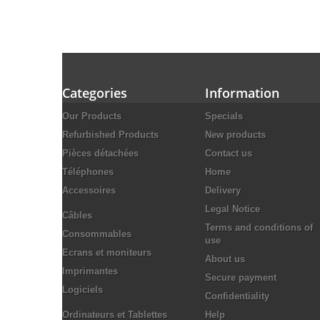
Categories
Information
Our Products
Specials
Refurbished Products
New products
Pièces détachées
Contact us
Téléphones
Home
Accessoires
Delivery
Legal Notice
Câbles
Terms and conditions of
Consommables
use
Ecrans et moniteurs
About us
Imprimantes
Secure payment
Logiciels
Confidentiality
Ordinateurs et Tablettes
Help