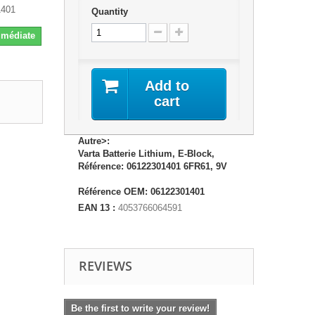
1401
Quantity
Immédiate
Add to
cart
Autre>:
Varta Batterie Lithium, E-Block,
Référence: 06122301401 6FR61, 9V
Référence OEM: 06122301401
EAN 13 :
4053766064591
REVIEWS
Be the first to write your review!