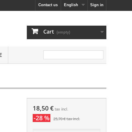
Contact us
English
Sign in
Cart
(empty)
E
18,50 €
tax incl.
-28 %
25,70 €
tax incl.