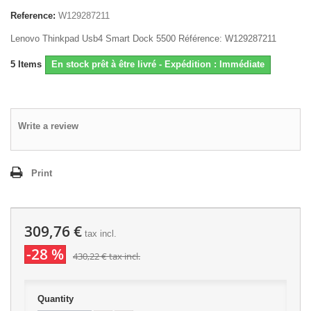
Reference:
W129287211
Lenovo Thinkpad Usb4 Smart Dock 5500 Référence: W129287211
5
Items
En stock prêt à être livré - Expédition : Immédiate
Write a review
Print
309,76 €
tax incl.
-28 %
430,22 €
tax incl.
Quantity