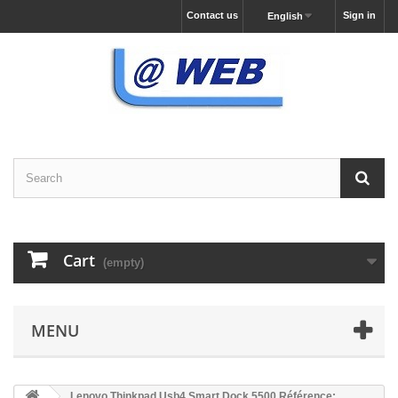
Contact us
Sign in
English
Cart
(empty)
MENU
Lenovo Thinkpad Usb4 Smart Dock 5500 Référence: