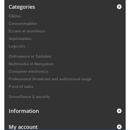
Categories
Câbles
Consommables
Ecrans et moniteurs
Imprimantes
Logiciels
Ordinateurs et Tablettes
Multimédia et Navigation
Consumer electronics
Professional broadcast and audiovisual range
Point of sales
Surveillance & security
Information
My account