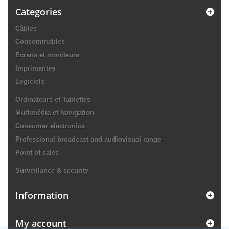
Categories
Câbles
Consommables
Ecrans et moniteurs
Imprimantes
Logiciels
Ordinateurs et Tablettes
Multimédia et Navigation
Consumer electronics
Professional broadcast and audiovisual range
Point of sales
Surveillance & security
Information
My account