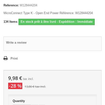
Reference:
W128444204
MicroConnect Type K - Open End Power Référence: W128444204
134
Items
En stock prêt à être livré - Expédition : Immédiate
Write a review
Print
9,98 €
tax incl.
-28 %
13,86 €
tax incl.
Quantity