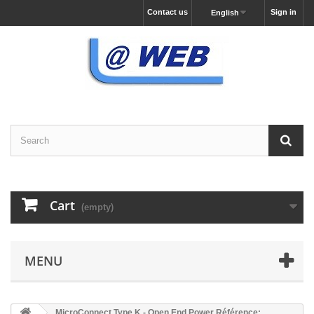
Contact us
Sign in
English
Cart
(empty)
MENU
MicroConnect Type K - Open End Power Référence: