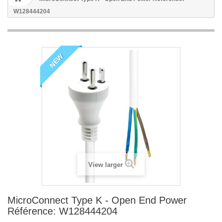
W128444204
NEW
View larger
MicroConnect Type K - Open End Power
Référence: W128444204