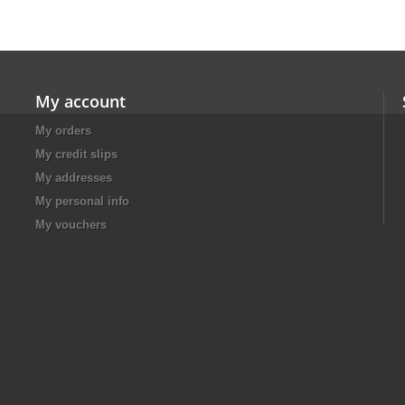
My account
My orders
My credit slips
My addresses
My personal info
My vouchers