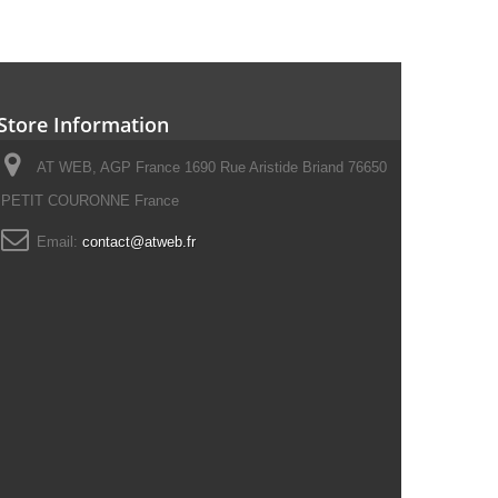
Store Information
AT WEB, AGP France 1690 Rue Aristide Briand 76650
PETIT COURONNE France
Email:
contact@atweb.fr