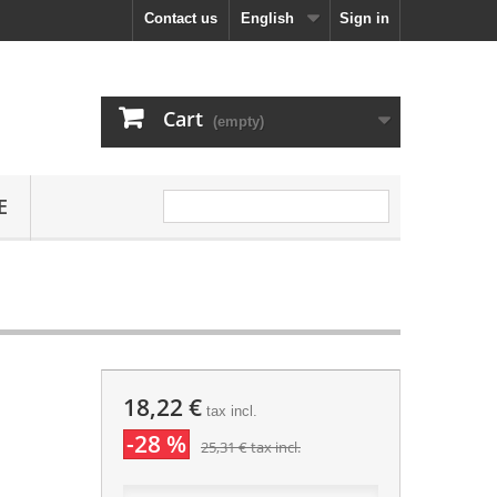
Contact us
English
Sign in
Cart
(empty)
E
:
18,22 €
tax incl.
-28 %
25,31 €
tax incl.