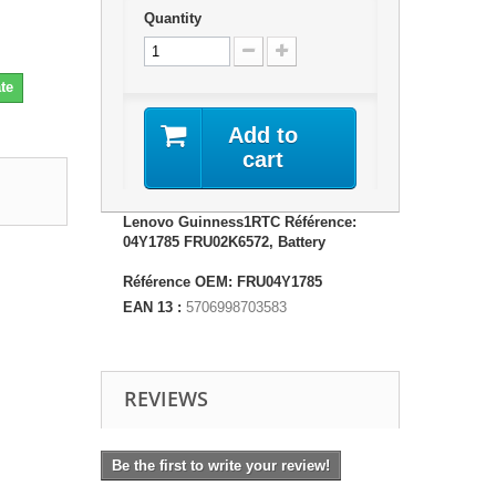
Quantity
te
Add to
cart
Lenovo Guinness1RTC Référence:
04Y1785 FRU02K6572, Battery
Référence OEM: FRU04Y1785
EAN 13 :
5706998703583
REVIEWS
Be the first to write your review!