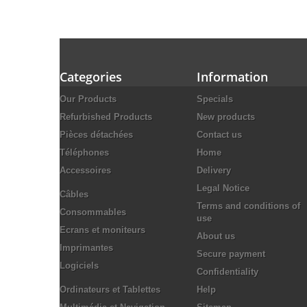
Categories
Information
Our Products
Specials
Refurbished Products
New products
Pièces détachées
Contact us
Téléphones
Home
Accessoires
Delivery
Legal Notice
Câbles
Terms and conditions of
Consommables
use
Ecrans et moniteurs
About us
Imprimantes
Secure payment
Logiciels
Confidentiality
Ordinateurs et Tablettes
Help