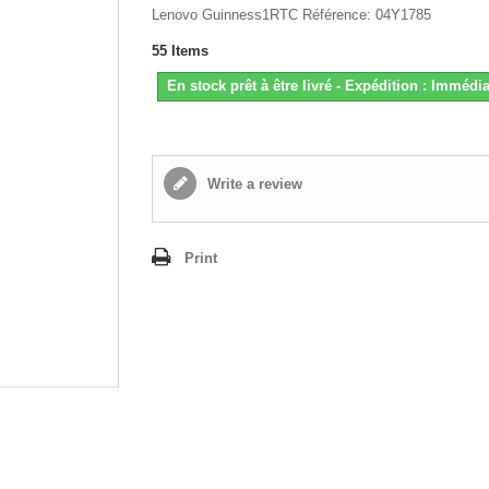
Lenovo Guinness1RTC Référence: 04Y1785
55
Items
En stock prêt à être livré - Expédition : Immédia
Write a review
Print