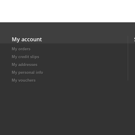
My account
My orders
My credit slips
My addresses
My personal info
My vouchers