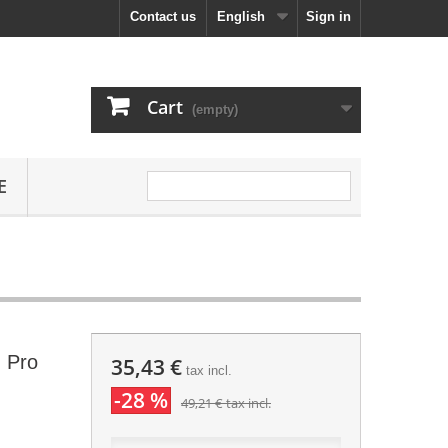
Contact us
English
Sign in
Cart
(empty)
E
d Pro
35,43 €
tax incl.
-28 %
49,21 €
tax incl.