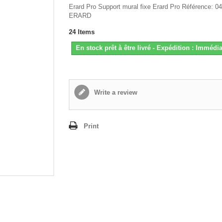
Erard Pro Support mural fixe Erard Pro Référence: 0
ERARD
24
Items
En stock prêt à être livré - Expédition : Immédia
Write a review
Print