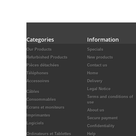
Categories
Information
Our Products
Specials
Refurbished Products
New products
Pièces détachées
Contact us
Téléphones
Home
Accessoires
Delivery
Legal Notice
Câbles
Terms and conditions of
Consommables
use
Ecrans et moniteurs
About us
Imprimantes
Secure payment
Logiciels
Confidentiality
Ordinateurs et Tablettes
Help