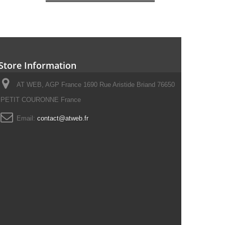
Store Information
AT WEB, AGP France 1690 Rue Aristide Briand 76650
PETIT COURONNE France
Email:
contact@atweb.fr