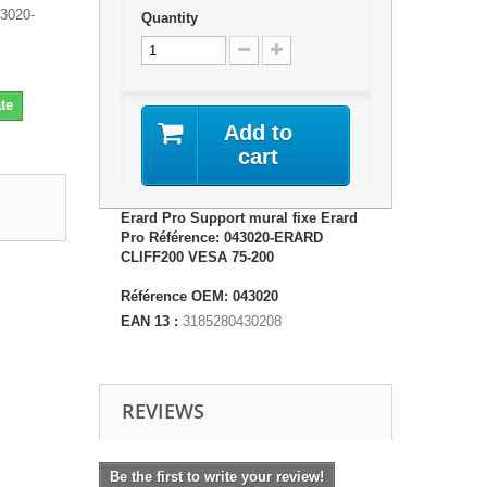
43020-
Quantity
te
Add to
cart
Erard Pro Support mural fixe Erard
Pro Référence: 043020-ERARD
CLIFF200 VESA 75-200
Référence OEM: 043020
EAN 13 :
3185280430208
REVIEWS
Be the first to write your review!