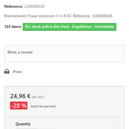
Reference:
1159300018
Brennenstuhl Power extension 3 m 8 AC Référence: 1159300018
314
Items
En stock prêt à être livré - Expédition : Immédiate
Write a review
Print
24,96 €
tax incl.
-28 %
34,67 €
tax incl.
Quantity