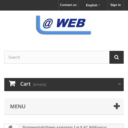
Contact us
Sign in
English
Cart
(empty)
MENU
Brennenstuhl Power extension 3 m 8 AC Référence: