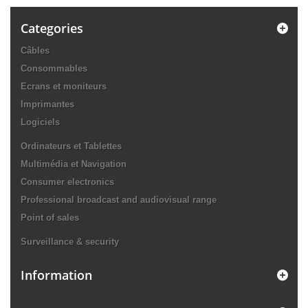
Categories
Câbles
Consommables
Ecrans et moniteurs
Imprimantes
Logiciels
Ordinateurs et Tablettes
Multimédia et Navigation
Consumer electronics
Professional broadcast and audiovisual range
Point of sales
Surveillance & security
Information