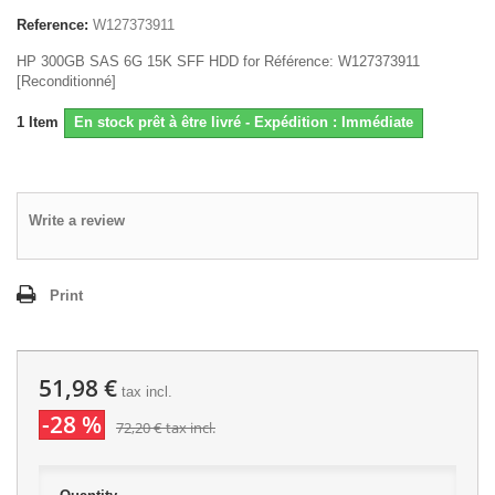
Reference:
W127373911
HP 300GB SAS 6G 15K SFF HDD for Référence: W127373911
[Reconditionné]
1
Item
En stock prêt à être livré - Expédition : Immédiate
Write a review
Print
51,98 €
tax incl.
-28 %
72,20 €
tax incl.