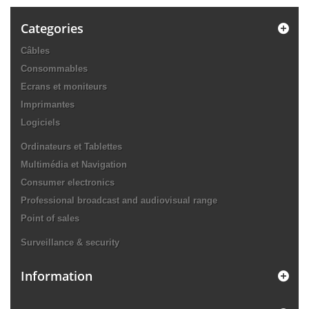
Categories
Câbles
Consommables
Ecrans et moniteurs
Imprimantes
Logiciels
Ordinateurs et Tablettes
Multimédia et Navigation
Consumer electronics
Professional broadcast and audiovisual range
Point of sales
Surveillance & security
Information