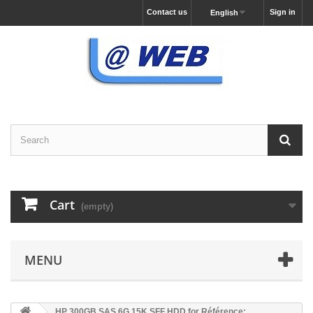
Contact us
Sign in
English
Cart
(empty)
MENU
HP 300GB SAS 6G 15K SFF HDD for Référence: