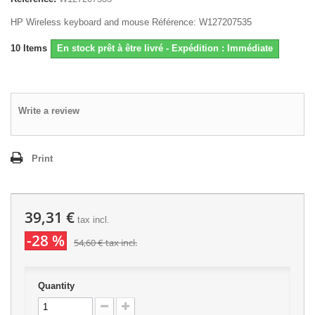
HP Wireless keyboard and mouse Référence: W127207535
10
Items
En stock prêt à être livré - Expédition : Immédiate
Write a review
Print
39,31 €
tax incl.
-28 %
54,60 €
tax incl.
Quantity