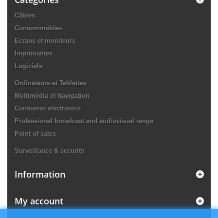
Câbles
Consommables
Ecrans et moniteurs
Imprimantes
Logiciels
Ordinateurs et Tablettes
Multimédia et Navigation
Consumer electronics
Professional broadcast and audiovisual range
Point of sales
Surveillance & security
Information
My account