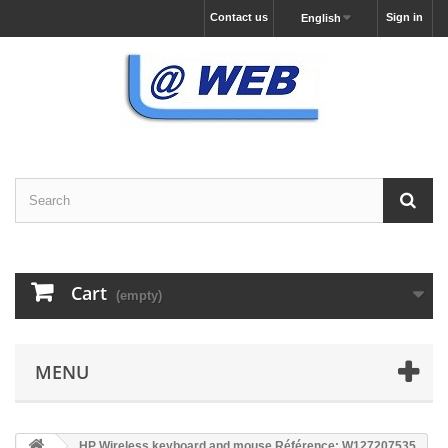
Contact us
Sign in
English
Cart
(empty)
MENU
HP Wireless keyboard and mouse Référence: W127207535