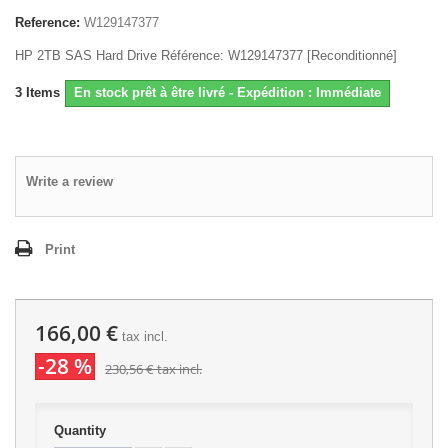
Reference:
W129147377
HP 2TB SAS Hard Drive Référence: W129147377 [Reconditionné]
3
Items
En stock prêt à être livré - Expédition : Immédiate
Write a review
Print
166,00 €
tax incl.
-28 %
230,56 €
tax incl.
Quantity