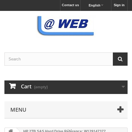
Contact us
Sign in
English
Cart
(empty)
MENU
HP 2TB SAS Hard Drive Référence: W129147377