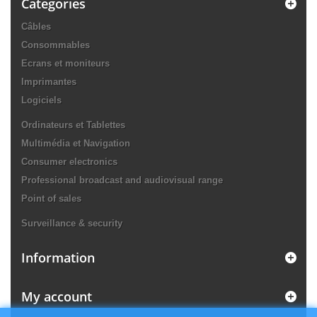
Categories
Câbles
Consommables
Ecrans et moniteurs
Imprimantes
Logiciels
Ordinateurs et Tablettes
Multimédia et Navigation
Consumer electronics
Professional broadcast and audiovisual range
Point of sales
Surveillance & security
Information
My account