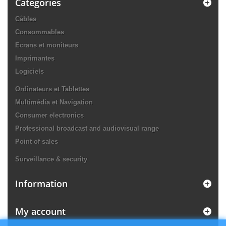
Categories
Câbles
Consommables
Ecrans et moniteurs
Imprimantes
Logiciels
Ordinateurs et Tablettes
Multimédia et Navigation
Consumer electronics
Professional broadcast and audiovisual range
Point of sales
Surveillance & security
Information
My account