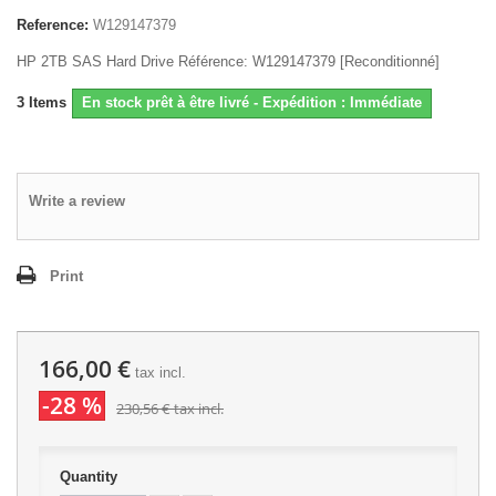
Reference:
W129147379
HP 2TB SAS Hard Drive Référence: W129147379 [Reconditionné]
3
Items
En stock prêt à être livré - Expédition : Immédiate
Write a review
Print
166,00 €
tax incl.
-28 %
230,56 €
tax incl.
Quantity