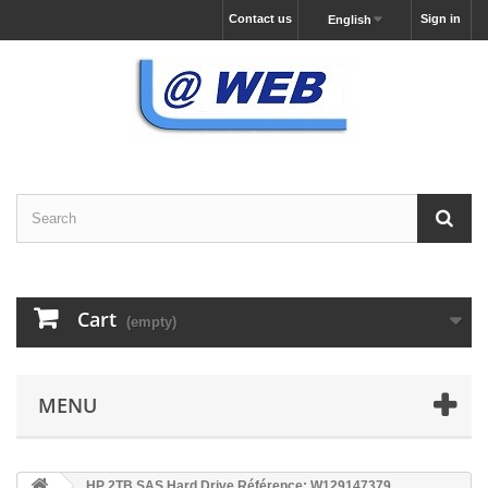
Contact us
Sign in
English
Cart
(empty)
MENU
HP 2TB SAS Hard Drive Référence: W129147379