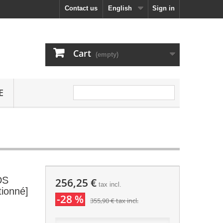
Contact us
English
Sign in
Cart
(empty)
E
DS
256,25 €
tax incl.
ionné]
-28 %
355,90 €
tax incl.