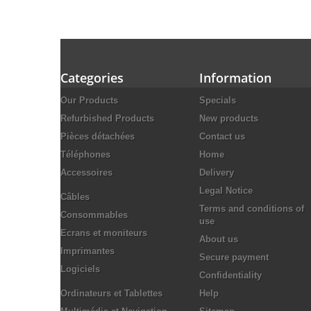
Categories
Information
Our Products
Specials
Refurbished Products
New products
Pièces détachées
Contact us
Téléphones
Home
Accessoires
Delivery
Legal Notice
Câbles
Terms and conditions of
Consommables
use
Ecrans et moniteurs
About us
Imprimantes
Secure payment
Logiciels
Confidentiality
Ordinateurs et Tablettes
Help