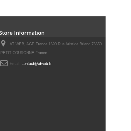
Store Information
AT WEB, AGP France 1690 Rue Aristide Briand 76650
PETIT COURONNE France
Email:
contact@atweb.fr