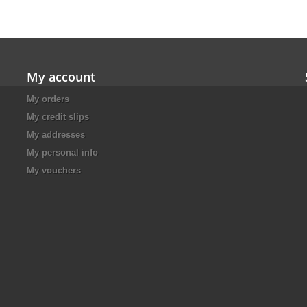
My account
My orders
My credit slips
My addresses
My personal info
My vouchers