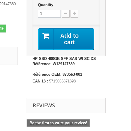
29147389
Quantity
te
Add to
cart
HP SSD 400GB SFF SAS WI SC DS
Référence: W129147389
Référence OEM: 873563-001
EAN 13 :
5715063871898
REVIEWS
Be the first to write your review!