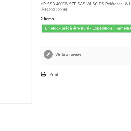
HP SSD 400GB SFF SAS WI SC DS Référence: W1
[Reconditionné]
2
Items
En stock prêt à être livré - Expédition : Immédia
Write a review
Print