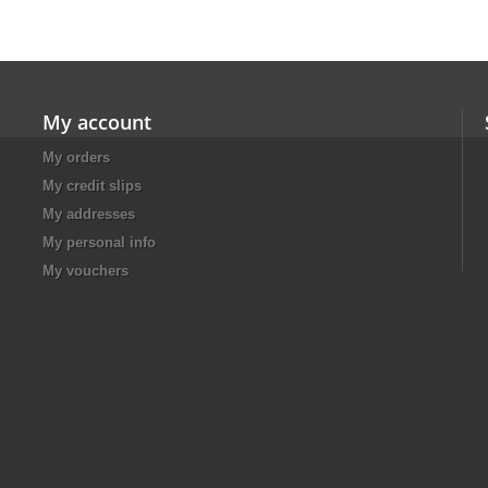
My account
My orders
My credit slips
My addresses
My personal info
My vouchers