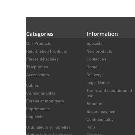
Categories
Information
Our Products
Specials
Refurbished Products
New products
Pièces détachées
Contact us
Téléphones
Home
Accessoires
Delivery
Legal Notice
Câbles
Terms and conditions of
Consommables
use
Ecrans et moniteurs
About us
Imprimantes
Secure payment
Logiciels
Confidentiality
Ordinateurs et Tablettes
Help