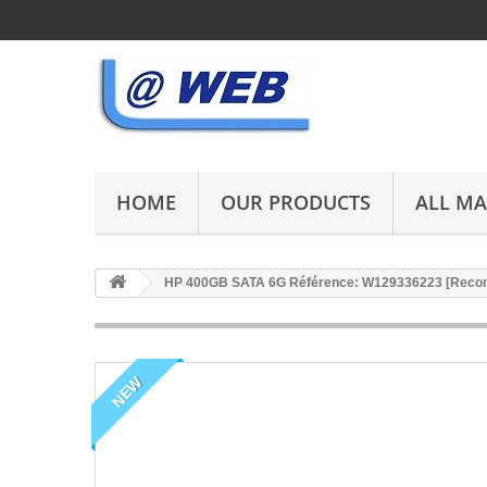
HOME
OUR PRODUCTS
ALL M
HP 400GB SATA 6G Référence: W129336223 [Recon
NEW