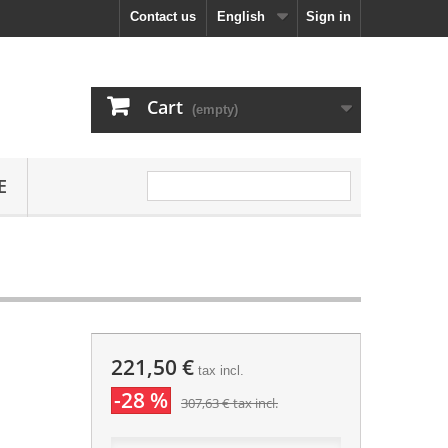
Contact us
English
Sign in
Cart
(empty)
E
221,50 €
tax incl.
-28 %
307,63 €
tax incl.