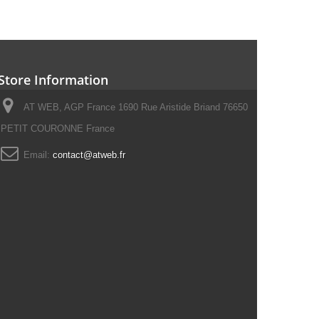
Store Information
AT WEB, AGP France 1690 Rue Aristide Briand 76650
PETIT COURONNE France
Email:
contact@atweb.fr