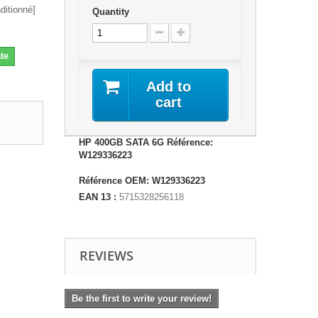
itionné]
Quantity
te
Add to
cart
HP 400GB SATA 6G Référence:
W129336223
Référence OEM: W129336223
EAN 13 :
5715328256118
REVIEWS
Be the first to write your review!