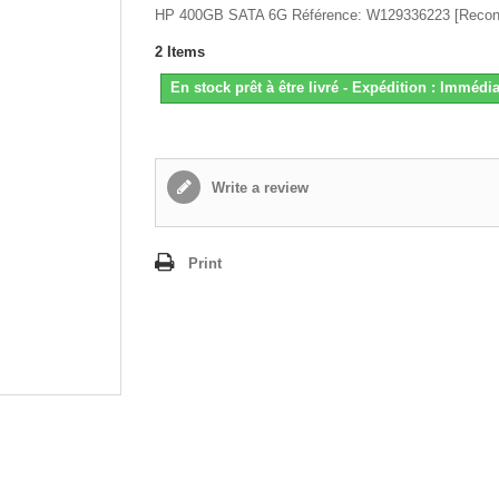
HP 400GB SATA 6G Référence: W129336223 [Recond
2
Items
En stock prêt à être livré - Expédition : Immédia
Write a review
Print