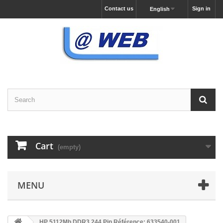
Contact us
Sign in
English
Cart
(empty)
MENU
HP 5112Mb DDR3 244 Pin Référence: 633540-001