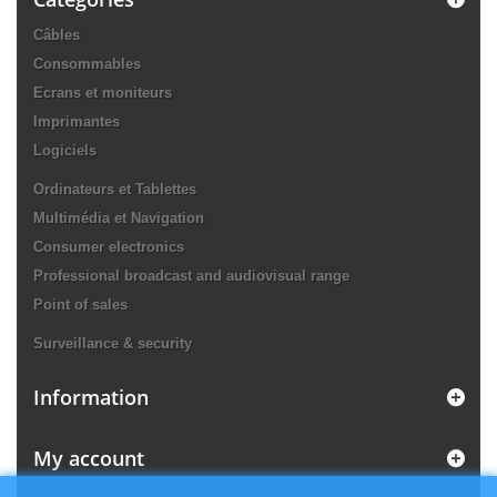
Câbles
Consommables
Ecrans et moniteurs
Imprimantes
Logiciels
Ordinateurs et Tablettes
Multimédia et Navigation
Consumer electronics
Professional broadcast and audiovisual range
Point of sales
Surveillance & security
Information
My account