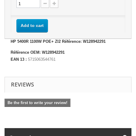
Add to cart
HP 5400R 1100W POE+ Zl2 Référence: W128942291
Référence OEM: W128942291
EAN 13 :
5715063544761
REVIEWS
Be the first to write your review!