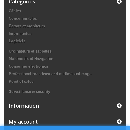
Categories
Câbles
Consommables
Ecrans et moniteurs
Imprimantes
Logiciels
Ordinateurs et Tablettes
Multimédia et Navigation
Consumer electronics
Professional broadcast and audiovisual range
Point of sales
Surveillance & security
Information
My account