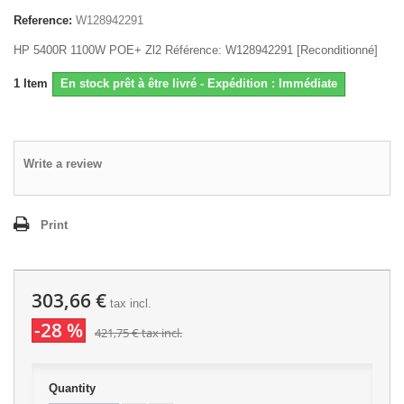
Reference:
W128942291
HP 5400R 1100W POE+ Zl2 Référence: W128942291 [Reconditionné]
1
Item
En stock prêt à être livré - Expédition : Immédiate
Write a review
Print
303,66 €
tax incl.
-28 %
421,75 €
tax incl.
Quantity