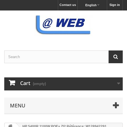
Contact us
Sign in
English
Cart
(empty)
MENU
HP 5400R 1100W POE+ Zl2 Référence: W128942291