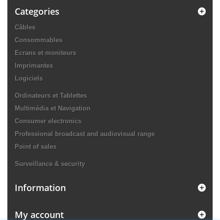
Categories
Câbles
Consommables
Ecrans et moniteurs
Imprimantes
Logiciels
Ordinateurs et Tablettes
Multimédia et Navigation
Consumer electronics
Professional broadcast and audiovisual range
Point of sales
Surveillance & security
Information
My account