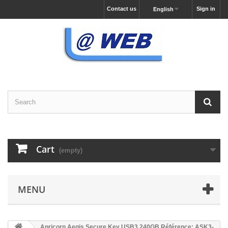
Contact us
Sign in
English
Cart
(empty)
MENU
Apricorn Aegis Secure Key USB3 240GB Référence: ASK3-