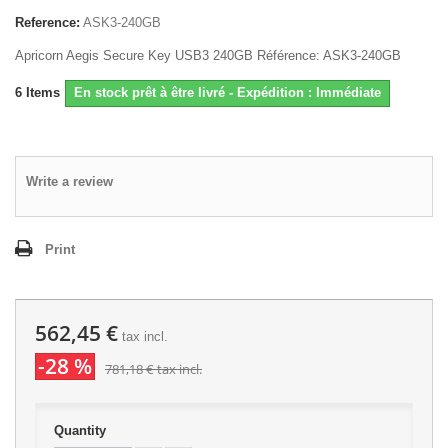
Reference:
ASK3-240GB
Apricorn Aegis Secure Key USB3 240GB Référence: ASK3-240GB
6
Items
En stock prêt à être livré - Expédition : Immédiate
Write a review
Print
562,45 €
tax incl.
-28 %
781,18 €
tax incl.
Quantity