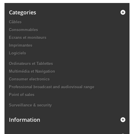
Categories
Câbles
Consommables
Ecrans et moniteurs
Imprimantes
Logiciels
Ordinateurs et Tablettes
Multimédia et Navigation
Consumer electronics
Professional broadcast and audiovisual range
Point of sales
Surveillance & security
Information