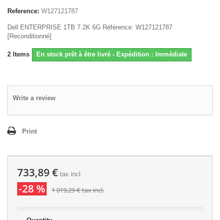
Reference:
W127121787
Dell ENTERPRISE 1TB 7.2K 6G Référence: W127121787
[Reconditionné]
2
Items
En stock prêt à être livré - Expédition : Immédiate
Write a review
Print
733,89 €
tax incl.
-28 %
1 019,29 €
tax incl.