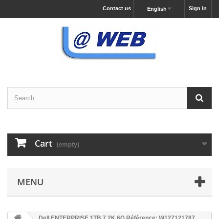
Contact us
Sign in
English
Cart
(empty)
MENU
Dell ENTERPRISE 1TB 7.2K 6G Référence: W127121787