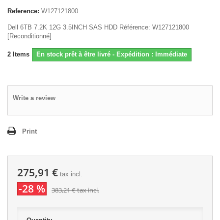
Reference:
W127121800
Dell 6TB 7.2K 12G 3.5INCH SAS HDD Référence: W127121800
[Reconditionné]
2
Items
En stock prêt à être livré - Expédition : Immédiate
Write a review
Print
275,91 €
tax incl.
-28 %
383,21 €
tax incl.