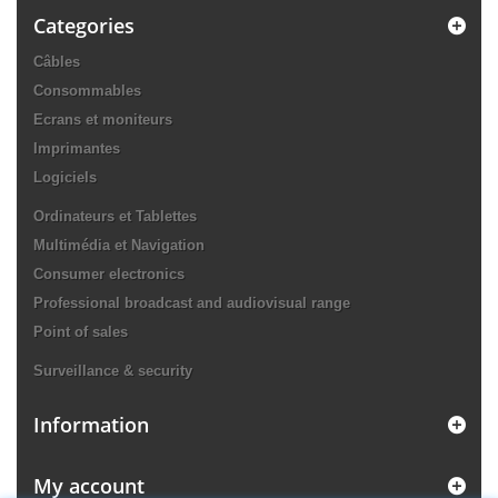
Categories
Câbles
Consommables
Ecrans et moniteurs
Imprimantes
Logiciels
Ordinateurs et Tablettes
Multimédia et Navigation
Consumer electronics
Professional broadcast and audiovisual range
Point of sales
Surveillance & security
Information
My account