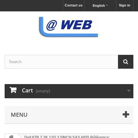
Contact us
Sign in
English
Cart
(empty)
MENU
Dell 6TB 7.2K 12G 3.5INCH SAS HDD Référence: