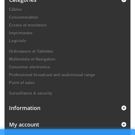
Câbles
Consommables
Ecrans et moniteurs
Imprimantes
Logiciels
Ordinateurs et Tablettes
Multimédia et Navigation
Consumer electronics
Professional broadcast and audiovisual range
Point of sales
Surveillance & security
Information
My account