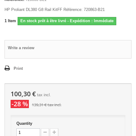
HP Proliant DL380 G8 Rail KitFF Référence: 720863-B21
1
Item
En stock prêt à être livré - Expédition : Immédiate
Write a review
Print
100,30 €
tax incl.
-28 %
139,31 €
tax incl.
Quantity