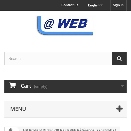
Contact us
Sign in
English
Cart
(empty)
MENU
HP Proliant DL380 G8 Rail KitFF Référence: 720863-B21