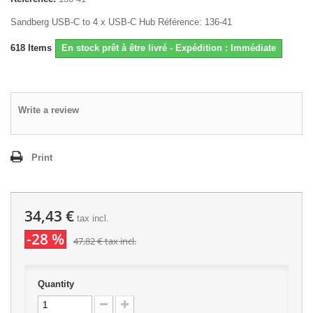
Sandberg USB-C to 4 x USB-C Hub Référence: 136-41
618
Items
En stock prêt à être livré - Expédition : Immédiate
Write a review
Print
34,43 €
tax incl.
-28 %
47,82 €
tax incl.
Quantity