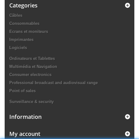
Categories
Câbles
Consommables
Ecrans et moniteurs
Imprimantes
Logiciels
Ordinateurs et Tablettes
Multimédia et Navigation
Consumer electronics
Professional broadcast and audiovisual range
Point of sales
Surveillance & security
Information
My account