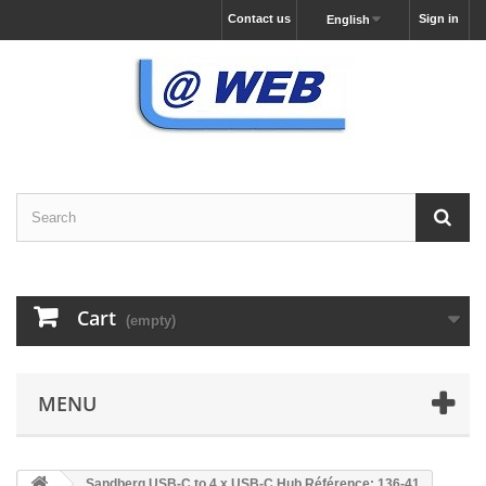
Contact us
Sign in
English
Cart
(empty)
MENU
Sandberg USB-C to 4 x USB-C Hub Référence: 136-41