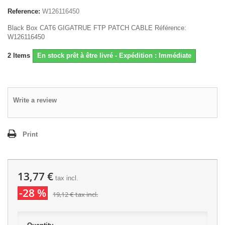
Reference:
W126116450
Black Box CAT6 GIGATRUE FTP PATCH CABLE Référence:
W126116450
2
Items
En stock prêt à être livré - Expédition : Immédiate
Write a review
Print
13,77 €
tax incl.
-28 %
19,12 €
tax incl.