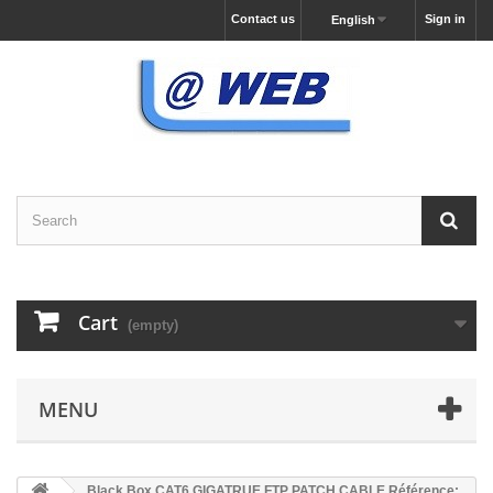
Contact us
Sign in
English
Cart
(empty)
MENU
Black Box CAT6 GIGATRUE FTP PATCH CABLE Référence: