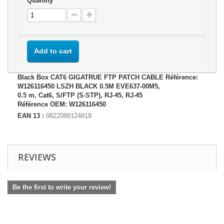
Quantity
Add to cart
Black Box CAT6 GIGATRUE FTP PATCH CABLE Référence:
W126116450 LSZH BLACK 0.5M EVE637-00M5,
0.5 m, Cat6, S/FTP (S-STP), RJ-45, RJ-45
Référence OEM: W126116450
EAN 13 :
0822088124818
REVIEWS
Be the first to write your review!