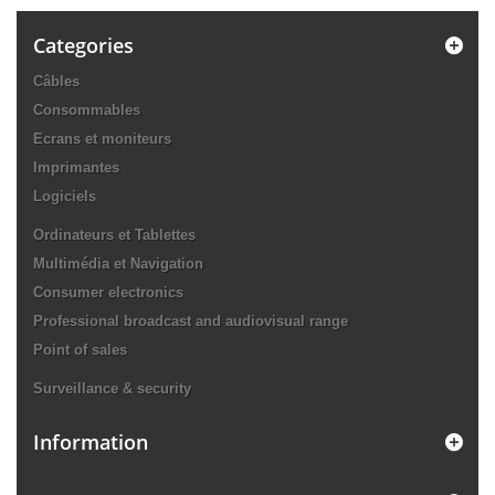
Categories
Câbles
Consommables
Ecrans et moniteurs
Imprimantes
Logiciels
Ordinateurs et Tablettes
Multimédia et Navigation
Consumer electronics
Professional broadcast and audiovisual range
Point of sales
Surveillance & security
Information