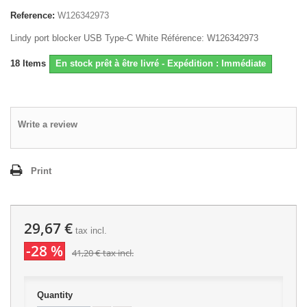
Reference:
W126342973
Lindy port blocker USB Type-C White Référence: W126342973
18
Items
En stock prêt à être livré - Expédition : Immédiate
Write a review
Print
29,67 €
tax incl.
-28 %
41,20 €
tax incl.
Quantity