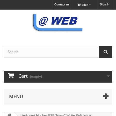
Contact us
Sign in
English
Cart
(empty)
MENU
Lindy port blocker USB Type-C White Référence: