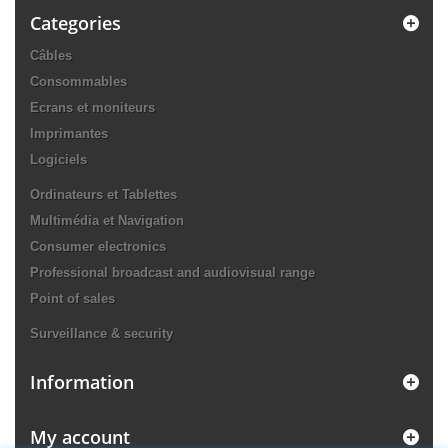
Categories
Câbles
Consommables
Ecrans et moniteurs
Imprimantes
Logiciels
Ordinateurs et Tablettes
Multimédia et Navigation
Consumer electronics
Professional broadcast and audiovisual range
Point of sales
Surveillance & security
Information
My account